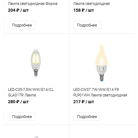
Лампа светодиодная.Форма
Лампа светодиодная
свеча матовая.Белый
Vople.Форма "свеча",матовая
204 ₽
/ шт
158 ₽
/ шт
свет(4000К).
колба.Цвет свечения белый.
Подробнее
Подробнее
LED-C35-7,5W/WW/E14/CL
LED-CW37 7W/WW/E14 FR
GLA01TR Лампа
PLP01WH Лампа светодиодная
светодиодная.Форма свеча
Vople."свеча на ветру",теплый
280 ₽
/ шт
217 ₽
/ шт
,прозрачная.Серия AIR.Теплый
белый
белый
Подробнее
Подробнее