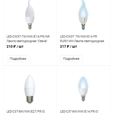
LED-CW37-7W/NW/E14/FR/NR
LED-CW37 7W/NW/E14 FR
Лампа светодиодная "Свеча"
PLP01WH Лампа светодиодная
Цвет свечения белый
Vople."свеча на ветру", белый
210 ₽
/ шт
217 ₽
/ шт
Подробнее
Подробнее
LED-C37-8W/NW/E27/FR/O
LED-C37-6W/NW/E14/FR/O