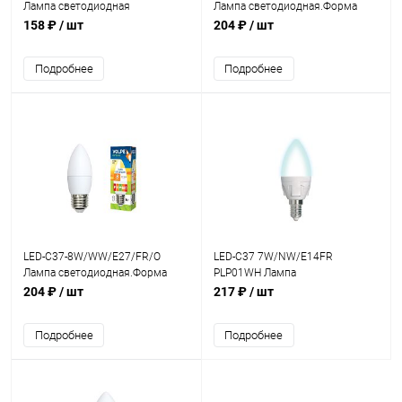
Лампа светодиодная
Лампа светодиодная.Форма
Vople.Форма "свеча на
свеча матовая.Теплый белый
158 ₽
/ шт
204 ₽
/ шт
ветру",мат. колба.Цвет свечения
свет(3000К).
бел
Подробнее
Подробнее
LED-C37-8W/WW/E27/FR/O
LED-C37 7W/NW/E14FR
Лампа светодиодная.Форма
PLP01WH Лампа
свеча матовая.Теплый белый
светодиодная.Форма свеча
204 ₽
/ шт
217 ₽
/ шт
свет(3000К).
матовая.Серия ЯРКАЯ.Белый
цвет
Подробнее
Подробнее