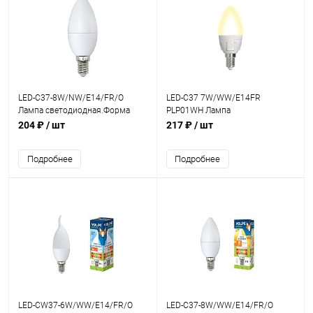
LED-C37-8W/NW/E14/FR/O
LED-C37 7W/WW/E14FR
Лампа светодиодная.Форма
PLP01WH Лампа
свеча матовая.Белый
светодиодная.Форма свеча
204 ₽
/ шт
217 ₽
/ шт
свет(4000К).
матовая.Серия ЯРКАЯ.Теплый
белый цвет
Подробнее
Подробнее
LED-CW37-6W/WW/E14/FR/O
LED-C37-8W/WW/E14/FR/O