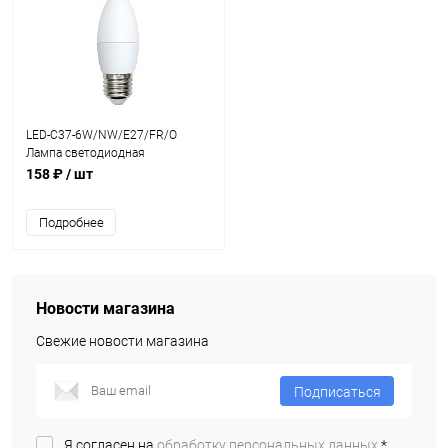
LED-C37-6W/NW/E27/FR/O
Лампа светодиодная
Vople.Форма "свеча",матовая
158 ₽
/ шт
колба.Цвет свечения белый.
Подробнее
Новости магазина
Свежие новости магазина
Подписаться
Я согласен на
обработку персональных данных.
*