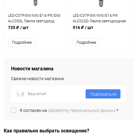
LED-C37P-5W/NW/E14/FR/DIM
LED-C37P-5W/WW/E14/FR
ALC03SL Лампа светодиод.
ALC02GD Лампа светодиодная
пятилепестковая,свеча,матовая
пятилепестковая.Серия Crystal
735 ₽
/ шт
916 ₽
/ шт
колба.Серия Crystal
Подробнее
Подробнее
Новости магазина
Свежие новости магазина
Подписаться
Я согласен на
обработку персональных данных.
*
Как правильно выбрать освещение?