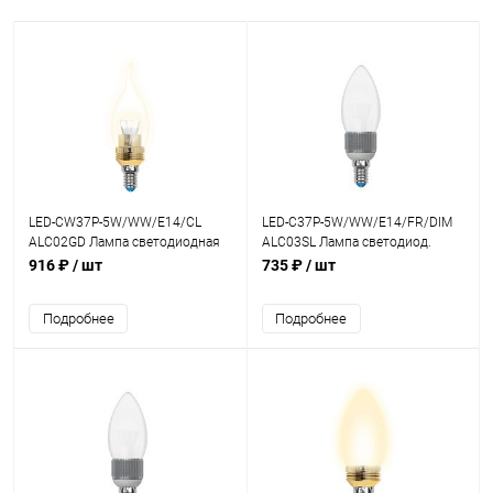
LED-CW37P-5W/WW/E14/CL
LED-C37P-5W/WW/E14/FR/DIM
ALC02GD Лампа светодиодная
ALC03SL Лампа светодиод.
пятилепестковая.Серия
пятилепестковая,свеча,матовая
916 ₽
/ шт
735 ₽
/ шт
CRYSTAL
колба.Серия Crystal
Подробнее
Подробнее