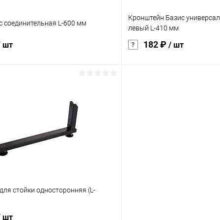
Кронштейн Базис универса
с соединительная L-600 мм
левый L-410 мм
182 ₽
/ шт
/ шт
В корзину
В корз
 клик
Сравнение
Купить в 1 клик
ое
Под заказ
В избранное
а:
характеристика:
005
черный RAL9005
для стойки односторонняя (L-
/ шт