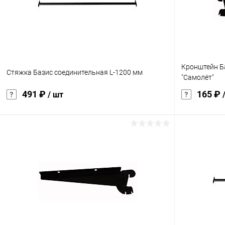
Кронштейн Ба
Стяжка Базис соединительная L-1200 мм
"Самолёт"
491 ₽
165 ₽
/ шт
В корзину
Купить в 1 клик
Сравнение
Купить в 1
В избранное
Под заказ
В избранн
характеристика:
характеристик
черный RAL9005
белый