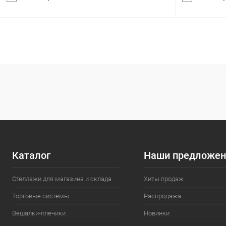
В корзину
Купить в 1 клик
Сравнение
Купить в 1
В избранное
Под заказ
В избранн
характеристика:
характеристик
черный RAL9005
черный RAL9
Каталог
Наши предложен
Стеллажи для магазина и склада
Хиты продаж
Торговые системы
Распродажа
Вешалки-плечики
Новинки