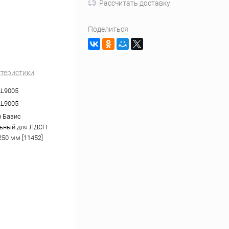
Рассчитать доставку
Поделиться
ктеристики
AL9005
AL9005
 Базис
льный для ЛДСП
250 мм [11452]