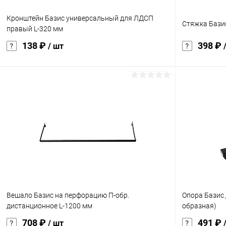
Кронштейн Базис универсальный для ЛДСП
Стяжка Бази
правый L-320 мм
138 ₽
398 ₽
/ шт
В корзину
Купить в 1 клик
Сравнение
Купить в 1
В избранное
Под заказ
В избранн
характеристика:
характеристик
черный RAL9005
черный RAL9
Вешало Базис на перфорацию П-обр.
Опора Базис 
дистанционное L-1200 мм
образная)
708 ₽
491 ₽
/ шт