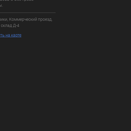
ы.
ники, Коммерческий проезд,
3, склад Д-4
ть на карте