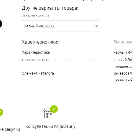
Другие варианты товара:
характеристика:
черный RAL9005
Характеристики:
Все хара
Характеристики
черный R
характеристика
черный R
Кронштейн
Элемент каталога
универса
правый L-
Консультации по дизайну
ма закупки