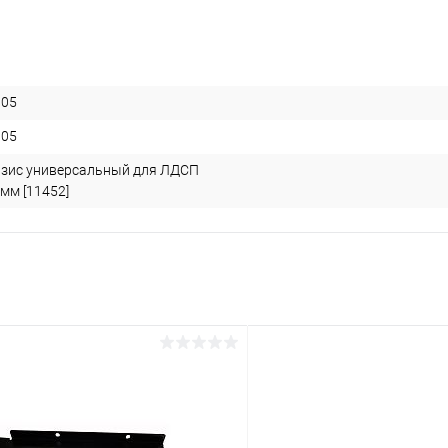
005
005
зис универсальный для ЛДСП
мм [11452]