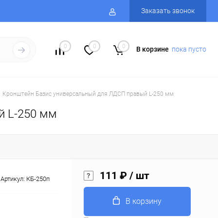
Заказать звонок
0
0
0
В корзине
пока пусто
Кронштейн Базис универсальный для ЛДСП правый L-250 мм
й L-250 мм
111 ₽
/ шт
Артикул:
КБ-250п
В корзину