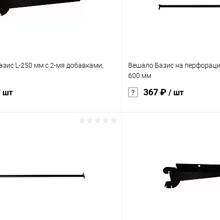
зис L-250 мм с 2-мя добавками,
Вешало Базис на перфораци
600 мм
367 ₽
/ шт
/ шт
В корзину
В корз
 клик
Сравнение
Купить в 1 клик
ое
Под заказ
В избранное
а:
характеристика:
черный RAL9005