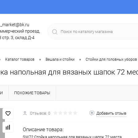
g_market@bk.ru
ммерческий проезд,
3 стр. 3, склад Д-4
•
•
•
Каталог товаров
Вешала и стойки
Стойки для головных уборов
ка напольная для вязаных шапок 72 ме
КИ
ПОХОЖИЕ ТОВАРЫ
Отзывов: 0
Добавить отзыв
Описание товара:
SW72 Стойка напольная для вязаных шапок 72 места