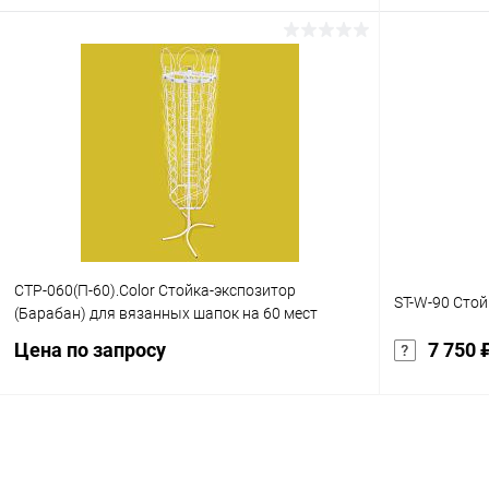
В корзину
Купить в 1 клик
Сравнение
Купить в 1
В избранное
Под заказ
В избранн
характеристика:
черный
СТР-060(П-60).Color Стойка-экспозитор
ST-W-90 Стой
(Барабан) для вязанных шапок на 60 мест
Цена по запросу
7 750 
Запросить цену