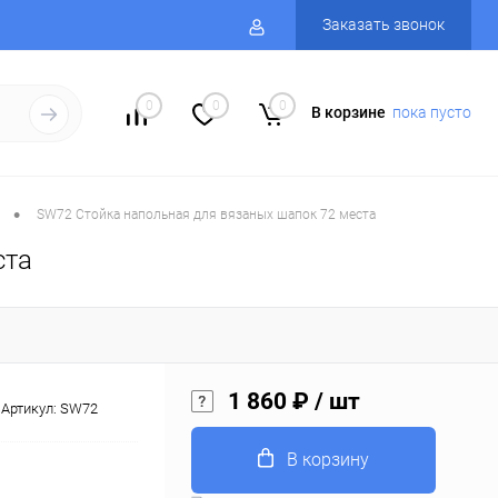
Заказать звонок
0
0
0
В корзине
пока пусто
•
SW72 Стойка напольная для вязаных шапок 72 места
ста
1 860 ₽
/ шт
Артикул:
SW72
В корзину