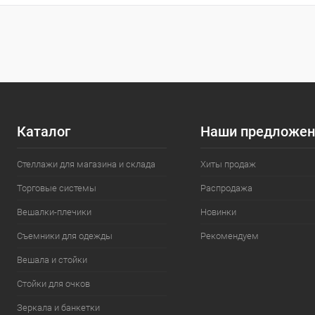
Купить в 1 клик
Сравнение
Купить в 1
В избранное
Под заказ
В избранн
характеристика:
черный
Каталог
Наши предложен
Стеллажи для магазина и склада
Хиты продаж
Торговые системы
Распродажа
Вешалки-плечики
Новинки
Съемники для одежды
Рекомендуем
Вешала и стойки
Стойки для очков
Зеркала и банкетки