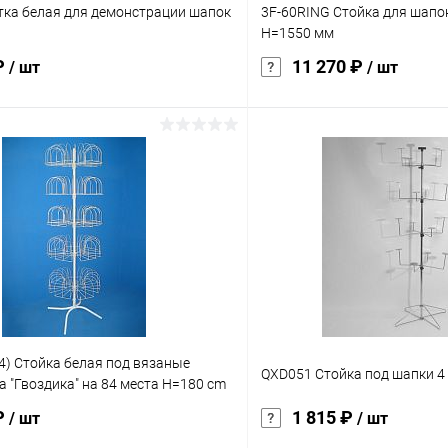
тка белая для демонстрации шапок
3F-60RING Стойка для шапок
H=1550 мм
₽
11 270 ₽
/ шт
/ шт
В корзину
В корз
 клик
Сравнение
Купить в 1 клик
ое
Под заказ
В избранное
характеристика:
хром
4) Стойка белая под вязаные
QXD051 Стойка под шапки 4 
а "Гвоздика" на 84 места Н=180 cm
₽
1 815 ₽
/ шт
/ шт