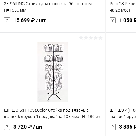
3F-96RING Стойка для шапок на 96 шт, хром,
Реш-28 Реше
H=1550 мм
на 28 мест
15 699 ₽
1 050 
/ шт
В корзину
Купить в 1 клик
Сравнение
Купить в 1
В избранное
Под заказ
В избранн
характеристика:
хром
ШР-Ш3-5(П-105).Color Стойка под вязаные
ШР-Ш3-4(П-8
шапки 5 ярусов "Гвоздика" на 105 мест Н=180 cm
шапки 4 ярус
3 720 ₽
3 335 
/ шт