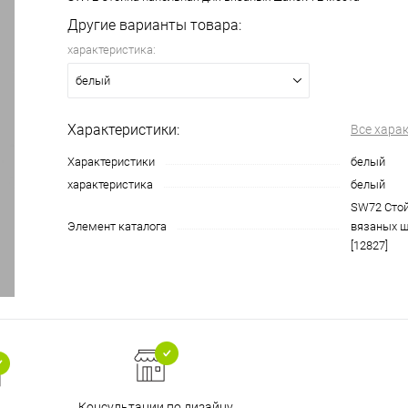
Другие варианты товара:
характеристика:
белый
Характеристики:
Все хара
Характеристики
белый
характеристика
белый
SW72 Стой
Элемент каталога
вязаных ш
[12827]
Консультации по дизайну