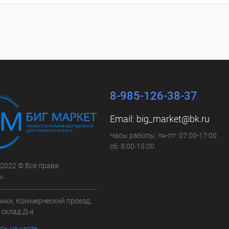
8-985-126-38-37
Email:
big_market@bk.ru
Часы работы: пн-пт: 07:00-17:00
сб: 8:00-15:00
 2022 © Все права
ы.
ники, Коммерческий проезд,
3, склад Д-4
ть на карте