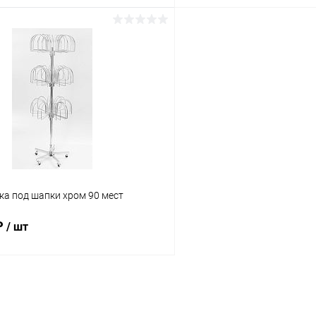
В корзину
В корз
 клик
Сравнение
Купить в 1 клик
ое
Под заказ
В избранное
ка под шапки хром 90 мест
₽
/ шт
В корзину