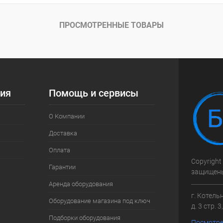
 клик
Сравнение
ое
Под заказ
ПРОСМОТРЕННЫЕ ТОВАРЫ
ия
Помощь и сервисы
О Компании
Доставка
Оплата
Copyright
Гарантии
защищен
Аренда оборудования
г. Котель
Оборудование магазина под ключ
д. 3 стр. 
Подборки оборудования
Посмотре