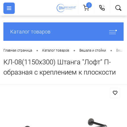
0
Каталог товаров
•
•
•
Главная страница
Каталог товаров
Вешала и стойки
Вешала
КЛ-08(1150х300) Штанга "Лофт" П-
образная с креплением к плоскости