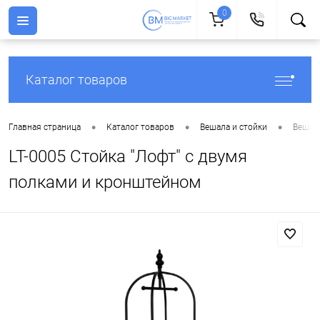
0
Каталог товаров
•
•
•
Главная страница
Каталог товаров
Вешала и стойки
Вешала
LT-0005 Стойка "Лофт" с двумя
полками и кронштейном