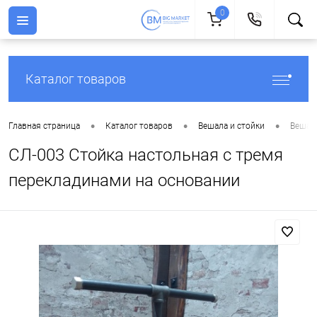
0
Каталог товаров
•
•
•
Главная страница
Каталог товаров
Вешала и стойки
Вешала
СЛ-003 Стойка настольная с тремя
перекладинами на основании