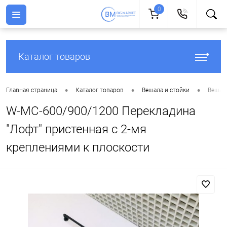
0
Каталог товаров
•
•
•
Главная страница
Каталог товаров
Вешала и стойки
Вешала
W-MC-600/900/1200 Перекладина
"Лофт" пристенная с 2-мя
креплениями к плоскости