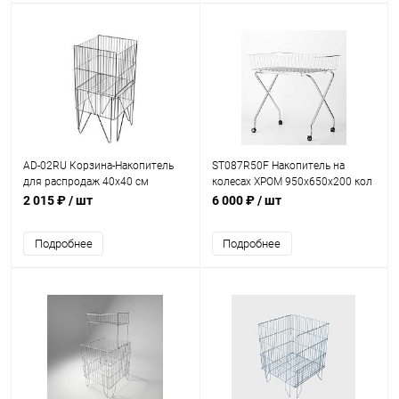
AD-02RU Корзина-Накопитель
ST087R50F Накопитель на
для распродаж 40x40 см
колесах ХРОМ 950х650х200 кол
глубина 60 см, оцинкованная
d=50 мм
2 015 ₽
/ шт
6 000 ₽
/ шт
Подробнее
Подробнее