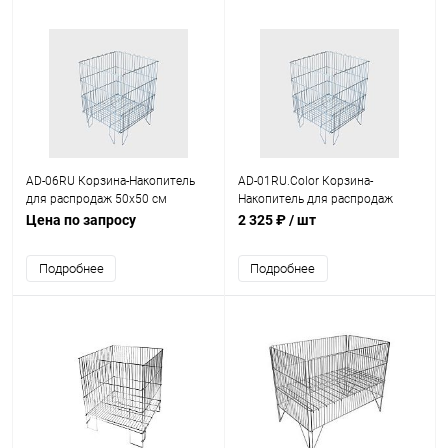
AD-06RU Корзина-Накопитель
AD-01RU.Color Корзина-
для распродаж 50x50 см
Накопитель для распродаж
глубина 80 см, оцинкованная с
60x60 см глубина 60 см
Цена по запросу
2 325 ₽
/ шт
ус. дном
Подробнее
Подробнее