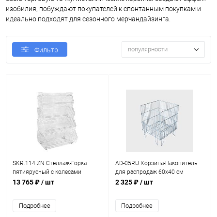
изобилия, побуждают покупателей к спонтанным покупкам и
идеально подходят для сезонного мерчандайзинга.
популярности
Фильтр
SKR.114.ZN Стеллаж-Горка
AD-05RU Корзина-Накопитель
пятиярусный с колесами
для распродаж 60x40 см
1510х1000х665
глубина 80 см, оцинкованная
13 765 ₽
/ шт
2 325 ₽
/ шт
Подробнее
Подробнее