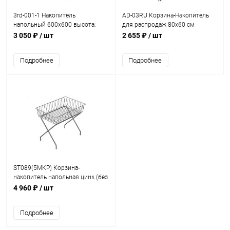
3rd-001-1 Накопитель
AD-03RU Корзина-Накопитель
напольный 600x600 высота:
для распродаж 80x60 см
780 мм Цвет: хром
глубина 60 см, оцинкованная
3 050 ₽
/ шт
2 655 ₽
/ шт
Подробнее
Подробнее
ST089(5MKP) Корзина-
накопитель напольная цинк (без
колес)
4 960 ₽
/ шт
Подробнее