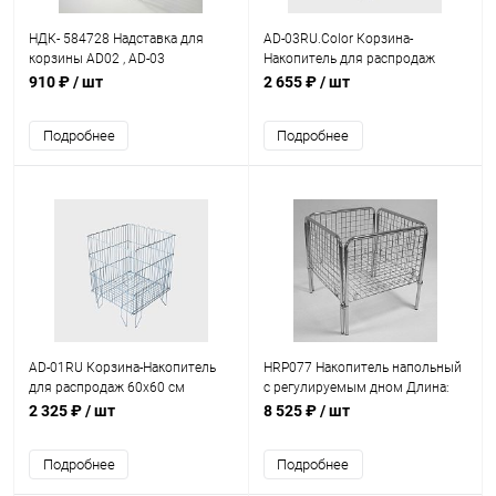
HДК- 584728 Надставка для
AD-03RU.Color Корзина-
корзины AD02 , AD-03
Накопитель для распродаж
80x60 см глубина 60 см
910 ₽
/ шт
2 655 ₽
/ шт
Подробнее
Подробнее
AD-01RU Корзина-Накопитель
HRP077 Накопитель напольный
для распродаж 60x60 см
с регулируемым дном Длина:
глубина 60 см, оцинкованная
700 мм Ширина: 700 мм
2 325 ₽
/ шт
8 525 ₽
/ шт
Высота: 750 мм
Подробнее
Подробнее