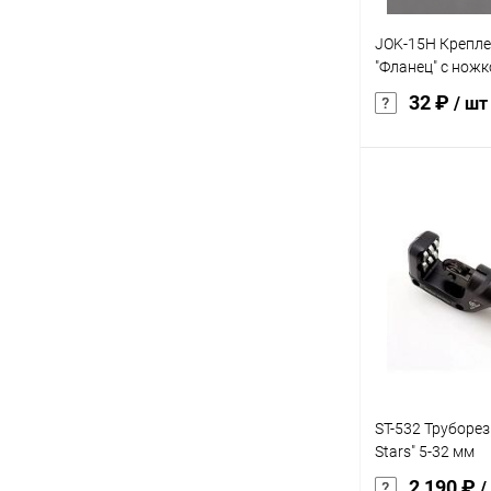
JOK-15H Крепле
"Фланец" с ножк
32 ₽
/ шт
В 
Купить в 1 кл
В избранное
ST-532 Труборез
Stars" 5-32 мм
2 190 ₽
/