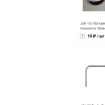
JOK-15/16d Кре
плоскости "Фла
10 ₽
/ шт
В 
Купить в 1 кл
В избранное