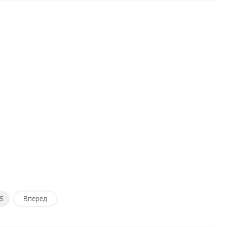
В корзину
В корзину
ь в 1 клик
Сравнение
Купить в 1 клик
Сравнение
ранное
Под заказ
В избранное
Под заказ
истика:
5
Вперед