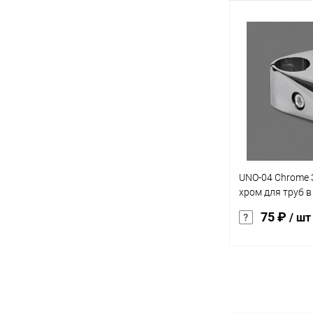
В 
Купить в 1 кл
В избранное
UNO-04 Chrome 
хром для труб в
направлениях
75 ₽
/ шт
В 
Купить в 1 кл