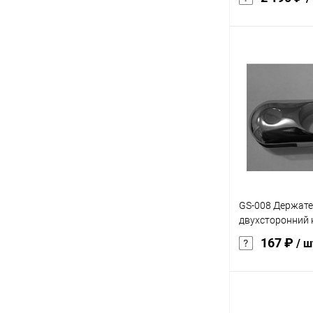
В 
Купить в 1 кл
В избранное
характеристика:
черный
GS-008 Держате
двухсторонний 
167 ₽
/ ш
В 