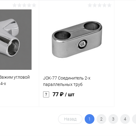
корзину
В корзину
ик
Сравнение
Купить в 1 клик
Сравнение
Купит
Под заказ
В избранное
Под заказ
В изб
характер
вакуум
Зажим угловой
JOK-77 Соединитель 2-х
 4-х
параллельных труб
77 ₽
/ шт
корзину
Назад
В корзину
1
2
3
4
ик
Сравнение
Купить в 1 клик
Сравнение