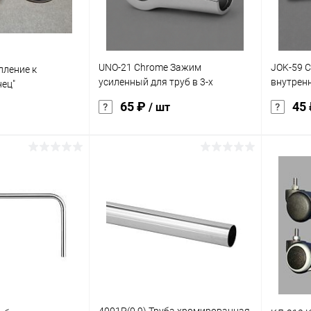
UNO-21 Chrome Зажим
JOK-59 C
пление к
усиленный для труб в 3-х
внутренн
нец"
направлениях хром
25 мм
65 ₽
45
/ шт
корзину
В корзину
ик
Сравнение
Купить в 1 клик
Сравнение
Купит
Под заказ
В избранное
Под заказ
В изб