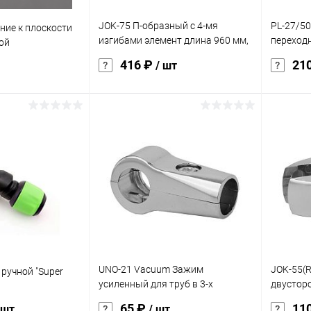
JOK-75 П-образный с 4-мя
PL-27/50
ние к плоскости
изгибами элемент длина 960 мм,
переходн
ой
высота 300 мм
мм
416 ₽
21
/ шт
корзину
В корзину
ик
Сравнение
Купить в 1 клик
Сравнение
Купит
Под заказ
В избранное
Под заказ
В изб
характер
хром
UNO-21 Vacuum Зажим
JOK-55(
 ручной "Super
усиленный для труб в 3-х
двусторо
направлениях
стекло
65 ₽
11
 шт
/ шт