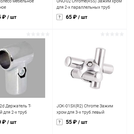
Колесо мебельное
UNO-02 Chrome(R55) Зажим хром
ное
для 2-х параллельных труб
5 ₽
65 ₽
/ шт
/ шт
В корзину
В корзину
ь в 1 клик
Сравнение
Купить в 1 клик
Сравнение
ранное
Под заказ
В избранное
Под заказ
истика:
Колесо d=40 мм,
металл+пластик
2d Держатель Т-
JOK-01SX(R2) Chrome Зажим
 для 2-х труб
хром для 3-х труб левый
0 ₽
55 ₽
/ шт
/ шт