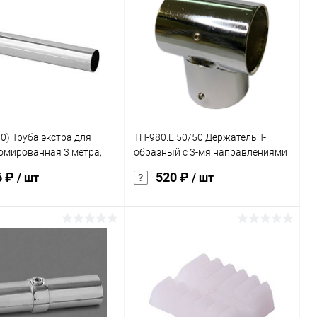
ь в 1 клик
Сравнение
Купить в 1 клик
Сравнение
ранное
Под заказ
В избранное
Под заказ
.0) Труба экстра для
TH-980.E 50/50 Держатель Т-
омированная 3 метра,
образный c 3-мя направлениями
толщина стенки: 1+/-0,1
для 2-х труб, ф50/50мм ( 980 E )
6 ₽
520 ₽
/ шт
/ шт
В корзину
В корзину
ь в 1 клик
Сравнение
Купить в 1 клик
Сравнение
ранное
Под заказ
В избранное
Под заказ