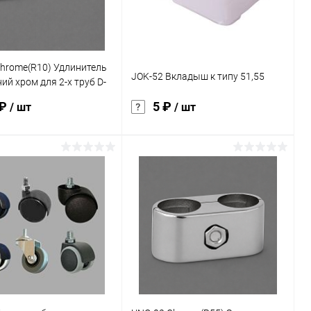
hrome(R10) Удлинитель
JOK-52 Вкладыш к типу 51,55
ий хром для 2-х труб D-
 ₽
5 ₽
/ шт
/ шт
В корзину
В корзину
ь в 1 клик
Сравнение
Купить в 1 клик
Сравнение
ранное
Под заказ
В избранное
Под заказ