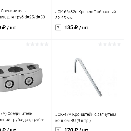
 Соединитель-
JOK-66/32d Крепеж Т-образный
ик, для труб d=25/d=50
32-25 мм
0 ₽
135 ₽
/ шт
/ шт
В корзину
В корзину
ь в 1 клик
Сравнение
Купить в 1 клик
Сравнение
ранное
Под заказ
В избранное
Под заказ
истика:
R7A) Соединитель
JOK-47A Кронштейн с загнутым
нний труба-дсп; труба-
концом RU (9 штр.)
0 ₽
170 ₽
/ шт
/ шт