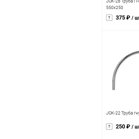
JOK-28 Труба П
550х250
375 ₽
/ ш
В 
Купить в 1 кл
В избранное
JOK-22 Труба г
250 ₽
/ ш