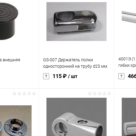
ик
Сравнение
Купить в 1 клик
Сравнение
Купит
Под заказ
В избранное
Под заказ
В изб
4001Э (1
а внешняя
GS-007 Держатель полки
гибки хр
односторонний на трубу d25 мм
д=25мм, 
115 ₽
46
/ шт
мм
корзину
В корзину
ик
Сравнение
Купить в 1 клик
Сравнение
Купит
Под заказ
В избранное
Под заказ
В изб