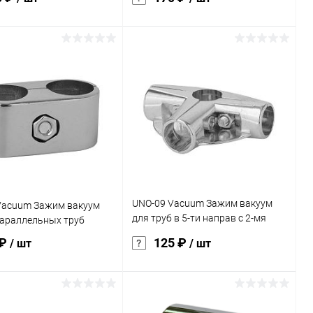
В корзину
В корзину
ь в 1 клик
Сравнение
Купить в 1 клик
Сравнение
ранное
Под заказ
В избранное
Под заказ
UNO-09 Vacuum Зажим вакуум
Vacuum Зажим вакуум
для труб в 5-ти направ с 2-мя
параллельных труб
полками
 ₽
125 ₽
/ шт
/ шт
В корзину
В корзину