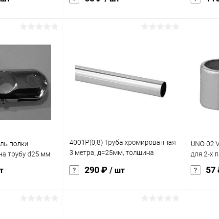
корзину
В корзину
ик
Сравнение
Купить в 1 клик
Сравнение
Купит
Под заказ
В избранное
Под заказ
В изб
4001Р(0,8) Труба хромированная
ль полки
UNO-02 
3 метра, д=25мм, толщина
на трубу d25 мм
для 2-х 
стенки: 0,8+/-0,1 мм
290 ₽
57
т
/ шт
корзину
В корзину