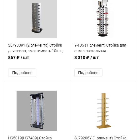
SL79339Y (2 элемента) Стойка
Y-105 (1 элемент) Стойка для
для очков, вместимость 10шт.,
очков настольная
H=560мм, W=200мм
вращающаяся, вместимость 52
867 ₽
/ шт
3 310 ₽
/ шт
шт., H=780 мм
Подробнее
Подробнее
HG5019(HG7409) Стойка
SL79206Y (1 элемент) Стойка