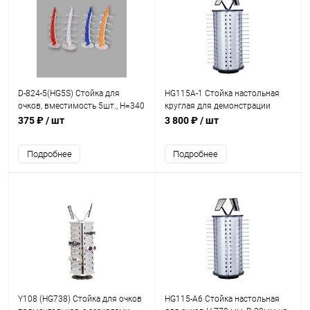
D-824-5(HG5S) Стойка для
HG115A-1 Стойка настольная
очков, вместимость 5шт., H=340
круглая для демонстрации
мм
очков на 52 места без замков
375 ₽
/ шт
3 800 ₽
/ шт
Н=75 см
Подробнее
Подробнее
Y108 (HG738) Стойка для очков
HG115-A6 Стойка настольная