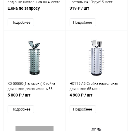
под очки настольная на 4 места
настольная "Парус" 5 мест
Н=29 см
Цена по запросу
319 ₽
/ шт
Подробнее
Подробнее
XD-5055G(1 элемент) Стойка
HG115-A5 Стойка настольная
для очков ,вместимость 55
для очков 65 мест
шт.,H=1170мм
5 000 ₽
/ шт
4 900 ₽
/ шт
Подробнее
Подробнее