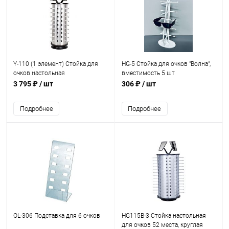
Y-110 (1 элемент) Стойка для
HG-5 Стойка для очков "Волна",
очков настольная
вместимость 5 шт
вращающаяся, вместимость 36
3 795 ₽
/ шт
306 ₽
/ шт
шт., H=680мм
Подробнее
Подробнее
OL-306 Подставка для 6 очков
HG115B-3 Стойка настольная
для очков 52 места, круглая