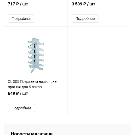
717 ₽
/ шт
3 539 ₽
/ шт
Подробнее
Подробнее
OL-305 Подставка настольная
прямая для 5 очков
170*150*335
649 ₽
/ шт
Подробнее
Новости магазина