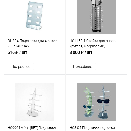
OL-304 Подставка для 4 очков
HG115B-1 Стойка для очков
200*140*345
круглая, с зеркалами,
вместимость 36 шт.
516 ₽
/ шт
3 000 ₽
/ шт
Подробнее
Подробнее
HG0061MIX (ЦВЕТ)Подставка
HGS-05 Подставка под очки