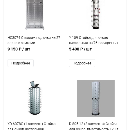
HG3074 Стеллаж под очки на 27
Y-109 Стойка для очков
оправ c замками
настольная на 76 посадочных
1070*600*300мм
мест H=1550 мм
9 150 ₽
/ шт
5 400 ₽
/ шт
Подробнее
Подробнее
XD-6078G (1 элемент) Стойка
D-805-12 (2 элемента) Стойка
для очков настольная
для очков, вместимость 12шт.,