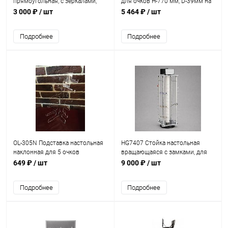
прямоугольная, с зеркалами,
для очков H-770 мм, D-39мм на
вместимость 36 шт.
78 мест
3 000 ₽
/ шт
5 464 ₽
/ шт
Подробнее
Подробнее
OL-305N Подставка настольная
HG7407 Стойка настольная
наклонная для 5 очков
вращающаяся с замками, для
170*150*335
демонстрации очков на 28 мест
649 ₽
/ шт
9 000 ₽
/ шт
Подробнее
Подробнее