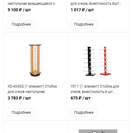
настольная вращающаяся с
для очков, вместимость 6шт.,
замками, для демонстрации
H=480мм, W=180мм
9 100 ₽
/ шт
1 017 ₽
/ шт
очков на 32 места Н=85 см
Подробнее
Подробнее
XD-4040G (1 элемент) Стойка
Y011 (1 элемент) Стойка для
для очков настольная
очков, вместимость 6 шт.,
вращающаяся, вместимость 40
H=375мм
3 783 ₽
/ шт
675 ₽
/ шт
шт. Н=1170 мм
Подробнее
Подробнее