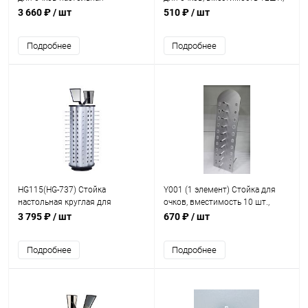
вращающаяся, вместимость 78
H=720мм, W=170мм
3 660 ₽
/ шт
510 ₽
/ шт
шт. H=1170мм
Подробнее
Подробнее
HG115(HG-737) Стойка
Y001 (1 элемент) Стойка для
настольная круглая для
очков, вместимость 10 шт.,
демонстрации очков на 36 мест
H=600мм
3 795 ₽
/ шт
670 ₽
/ шт
без замков Н=66 см
Подробнее
Подробнее