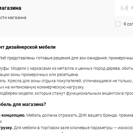
магазина
ик
Сравнение
Купить в 1 клик
Сравнение
сти магазина
Под заказ
В избранное
Под заказ
Я со
характеристика:
опоры золото
нт дизайнерской мебели
arket представлены готовые решения для зон ожидания, примерочны
пуфы. Модели с каркасами из металла и ценных пород дерева, об
зации зоны примерочных или ресепшена.
ль. Кресла для зоны отдыха покупателей, отличающиеся не только
ых на интенсивную коммерческую нагрузку.
подберем модели, которые станут функциональным акцентом в прос
ебель для магазина?
е концепцию.
Мебель должна отражать ДНК вашего бренда: премиа
.
рузку.
Для мебели в торговом зале ключевые параметры — износо