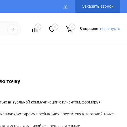
Заказать звонок
0
0
0
В корзине
пока пусто
ую точку
астью визуальной коммуникации с клиентом, формируя
величивают время пребывания посетителя в торговой точке,
в коммерческом дизайне, предлагая самые