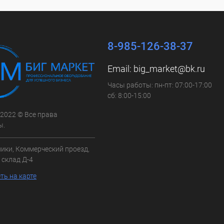
8-985-126-38-37
Email:
big_market@bk.ru
Часы работы: пн-пт: 07:00-17:00
сб: 8:00-15:00
 2022 © Все права
ы.
ники, Коммерческий проезд,
3, склад Д-4
ть на карте