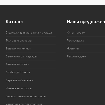
Каталог
Наши предложен
Стеллажи для магазина и склада
Хиты продаж
Торговые системы
Распродажа
Вешалки-плечики
Новинки
Съемники для одежды
Рекомендуем
Вешала и стойки
Стойки для очков
Зеркала и банкетки
Манекены и торсы
Экономпанели и аксессуары
Решетки, комплектующие