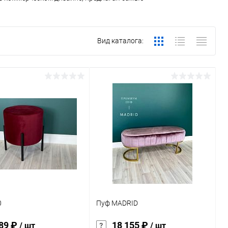
Вид каталога:
0
Пуф MADRID
689 ₽
18 155 ₽
/ шт
/ шт