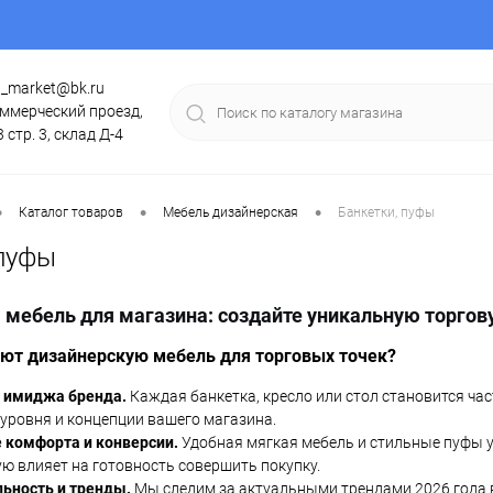
g_market@bk.ru
ммерческий проезд,
3 стр. 3, склад Д-4
•
•
•
Каталог товаров
Мебель дизайнерская
Банкетки, пуфы
 пуфы
 мебель для магазина: создайте уникальную торгов
ют дизайнерскую мебель для торговых точек?
 имиджа бренда.
Каждая банкетка, кресло или стол становится ч
уровня и концепции вашего магазина.
комфорта и конверсии.
Удобная мягкая мебель и стильные пуфы у
ю влияет на готовность совершить покупку.
ьность и тренды.
Мы следим за актуальными трендами 2026 года 