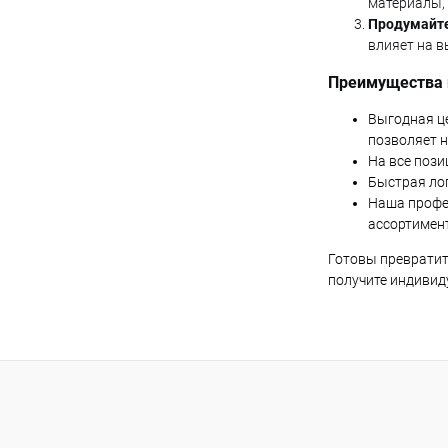
материалы,
Продумайте
влияет на в
Преимущества п
Выгодная це
позволяет н
На все пози
Быстрая ло
Наша профе
ассортимент
Готовы превратит
получите индивид