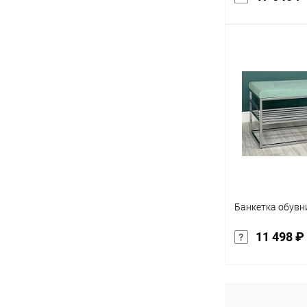
В 
Купить в 1 кл
В избранное
характеристика:
опоры золото
Банкетка обувн
11 498 ₽
В 