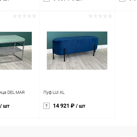
корзину
В корзину
ик
Сравнение
Купить в 1 клик
Сравнение
Купит
Под заказ
В избранное
Под заказ
В изб
характеристика:
характер
опоры золото
опоры з
ица DEL MAR
Пуф LUI XL
14 921 ₽
/ шт
/ шт
корзину
В корзину