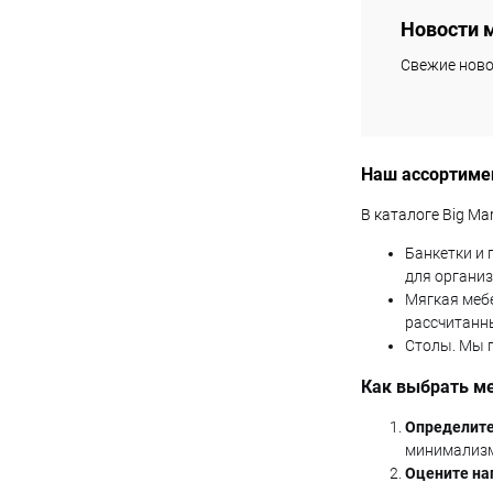
Новости 
Купить в 1 кл
Свежие ново
В избранное
характеристика:
золотистый
Наш ассортиме
В каталоге Big M
Банкетки и 
для органи
Мягкая мебе
рассчитанн
Столы. Мы 
Как выбрать м
Определит
минимализм
Оцените наг