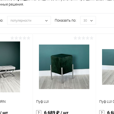
нные решения.
о:
Показать по:
популярности
30
URN
Пуф LUI
Пуф LUI 
6 689 ₽
6 
/ шт
/ шт