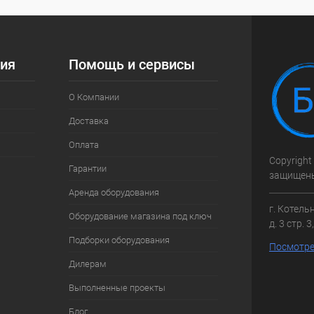
ия
Помощь и сервисы
О Компании
Доставка
Оплата
Copyright
Гарантии
защищен
Аренда оборудования
г. Котель
Оборудование магазина под ключ
д. 3 стр. 
Подборки оборудования
Посмотре
Дилерам
Выполненные проекты
Блог