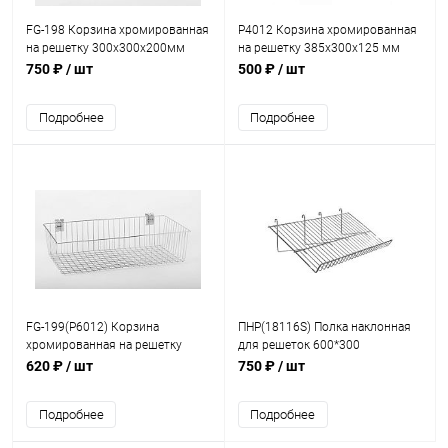
FG-198 Корзина хромированная
P4012 Корзина хромированная
на решетку 300х300х200мм
на решетку 385х300х125 мм
750 ₽
/ шт
500 ₽
/ шт
Подробнее
Подробнее
FG-199(P6012) Корзина
ПНР(18116S) Полка наклонная
хромированная на решетку
для решеток 600*300
585х300х125 мм
620 ₽
/ шт
750 ₽
/ шт
Подробнее
Подробнее