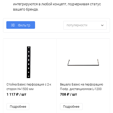
интегрируются в любой концепт, подчеркивая статус
вашего бренда.
популярности
Фильтр
Стойка Базис перфорация с 2-х
Вешало Базис на перфорацию
сторон H=1500 мм
П-обр. дистанционное L-1200
мм
1 117 ₽
/ шт
708 ₽
/ шт
Подробнее
Подробнее