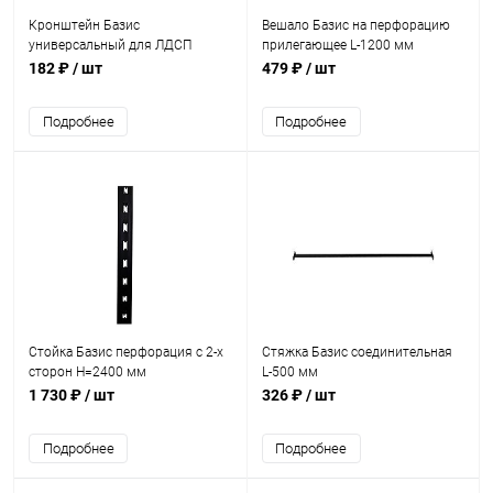
Кронштейн Базис
Вешало Базис на перфорацию
универсальный для ЛДСП
прилегающее L-1200 мм
правый L-410 мм
182 ₽
/ шт
479 ₽
/ шт
Подробнее
Подробнее
Стойка Базис перфорация с 2-х
Стяжка Базис соединительная
сторон H=2400 мм
L-500 мм
1 730 ₽
/ шт
326 ₽
/ шт
Подробнее
Подробнее