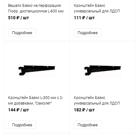
Вешало Базис на перфорацию
Кронштейн Базис
П-обр. дистанционное L-600 мм
универсальный для ЛДСП
правый L-250 мм
510 ₽
/ шт
111 ₽
/ шт
Подробнее
Подробнее
Кронштейн Базис L-300 мм с 2-
Кронштейн Базис
мя добавками, "Самолёт"
универсальный для ЛДСП
левый L-410 мм
144 ₽
/ шт
182 ₽
/ шт
Подробнее
Подробнее