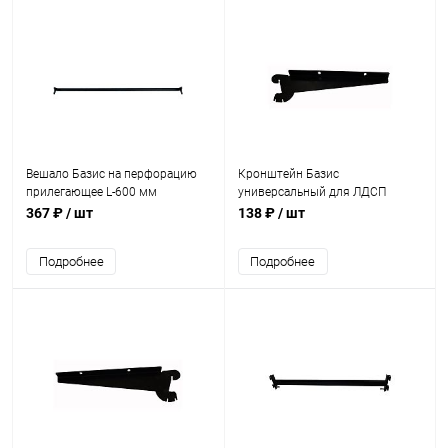
Вешало Базис на перфорацию
Кронштейн Базис
прилегающее L-600 мм
универсальный для ЛДСП
левый L-320 мм
367 ₽
/ шт
138 ₽
/ шт
Подробнее
Подробнее