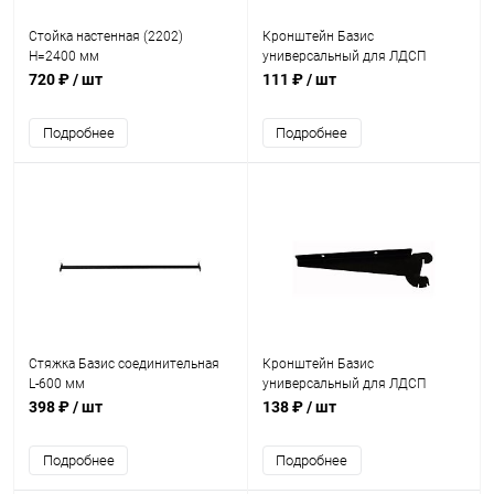
Стойка настенная (2202)
Кронштейн Базис
H=2400 мм
универсальный для ЛДСП
левый L-250 мм
720 ₽
/ шт
111 ₽
/ шт
Подробнее
Подробнее
Стяжка Базис соединительная
Кронштейн Базис
L-600 мм
универсальный для ЛДСП
правый L-320 мм
398 ₽
/ шт
138 ₽
/ шт
Подробнее
Подробнее