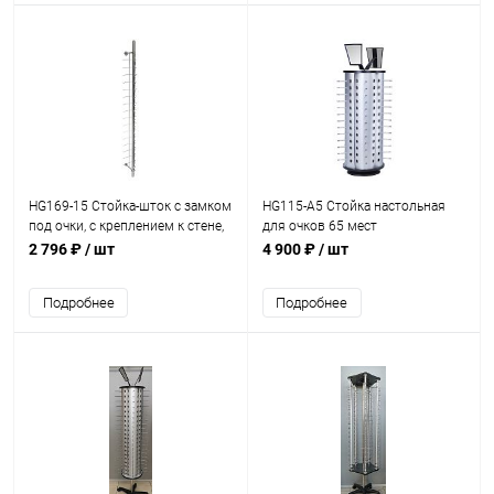
HG169-15 Стойка-шток с замком
HG115-A5 Стойка настольная
под очки, с креплением к стене,
для очков 65 мест
на 15 мест 1350 мм
2 796 ₽
/ шт
4 900 ₽
/ шт
Подробнее
Подробнее