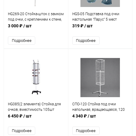
HG269-20 Стойка-шток с замком
HGS-05 Подставка под очки
под очки, с креплением к стене,
настольная "Парус" 5 мест
на 20 мест, высота 1690 мм
3 000 ₽
/ шт
319 ₽
/ шт
Подробнее
Подробнее
HG085(2 элемента) Стойка для
СПО-120 Стойка под очки
очков, вместимость 105шт
напольная, вращающаяся, 120
Н=1760 мм
мест
6 450 ₽
/ шт
4 340 ₽
/ шт
Подробнее
Подробнее