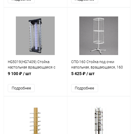
HG5019(HG7409) Стойка
СПО-160 Стойка под очки
настольная вращающаяся с
напольная, вращающаяся, 160
замками, для демонстрации
мест
9 100 ₽
/ шт
5 425 ₽
/ шт
очков на 32 места Н=85 см
Подробнее
Подробнее