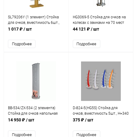
SL79206Y (1 элемент) Стойка
HG3069-5 Стойка для очков на
для очков, вместимость 6шт.,
колесах с замками на 70 мест
H=480мм, W=180мм
1 017 ₽
/ шт
44 121 ₽
/ шт
Подробнее
Подробнее
BB-534/ZX-534 (2 элемента)
D-824-5(HG5S) Стойка для
Стойка для очков напольная
очков, вместимость 5шт., H=340
вращающаяся, вместимость 84
мм
14 950 ₽
/ шт
375 ₽
/ шт
шт. H=1790 мм
Подробнее
Подробнее