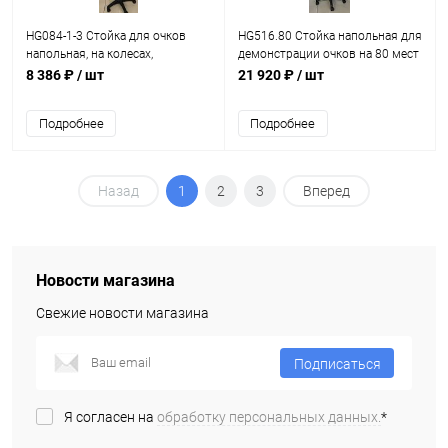
HG084-1-3 Стойка для очков
HG516.80 Стойка напольная для
напольная, на колесах,
демонстрации очков на 80 мест
вместимость 100 оправ H-1700
Н=190 см
8 386 ₽
/ шт
21 920 ₽
/ шт
мм
Подробнее
Подробнее
Назад
1
2
3
Вперед
Новости магазина
Свежие новости магазина
Подписаться
Я согласен на
обработку персональных данных.
*