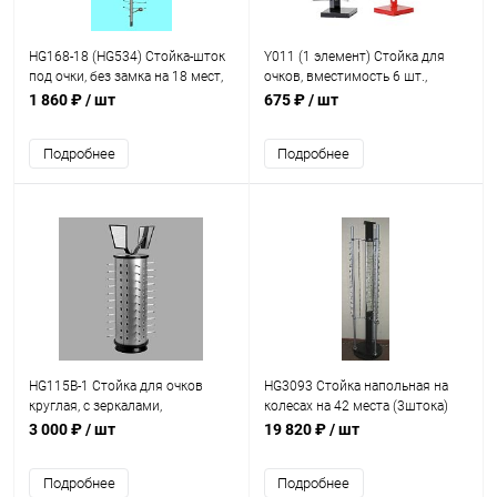
HG168-18 (HG534) Стойка-шток
Y011 (1 элемент) Стойка для
под очки, без замка на 18 мест,
очков, вместимость 6 шт.,
1350 мм
H=375мм
1 860 ₽
/ шт
675 ₽
/ шт
Подробнее
Подробнее
HG115B-1 Стойка для очков
HG3093 Стойка напольная на
круглая, с зеркалами,
колесах на 42 места (3штока)
вместимость 36 шт.
3 000 ₽
/ шт
19 820 ₽
/ шт
Подробнее
Подробнее