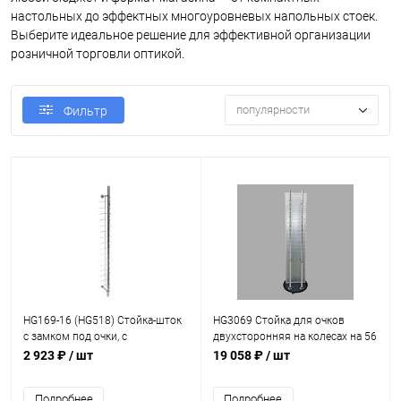
настольных до эффектных многоуровневых напольных стоек.
Выберите идеальное решение для эффективной организации
розничной торговли оптикой.
популярности
Фильтр
HG169-16 (HG518) Стойка-шток
HG3069 Стойка для очков
с замком под очки, с
двухсторонняя на колесах на 56
креплением к стене, на 16 мест
оправ. Цвет: серый
2 923 ₽
/ шт
19 058 ₽
/ шт
1400 мм
Подробнее
Подробнее