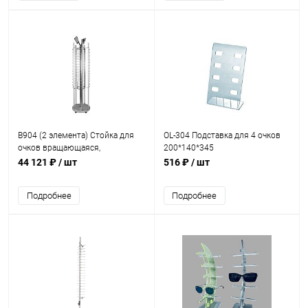
B904 (2 элемента) Стойка для
OL-304 Подставка для 4 очков
очков вращающаяся,
200*140*345
вместимость 70 шт. H=1800мм,
44 121 ₽
/ шт
516 ₽
/ шт
D=450мм
Подробнее
Подробнее