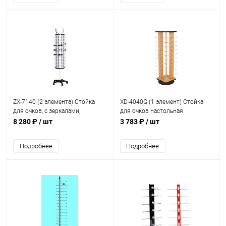
ZX-7140 (2 элемента) Стойка
XD-4040G (1 элемент) Стойка
для очков, с зеркалами,
для очков настольная
вместимость 140 шт., H=1760
вращающаяся, вместимость 40
8 280 ₽
/ шт
3 783 ₽
/ шт
мм
шт. Н=1170 мм
Подробнее
Подробнее