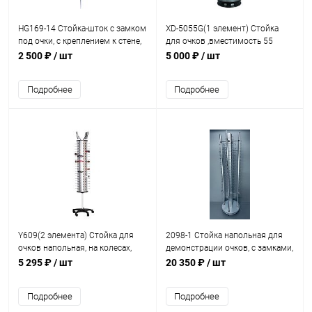
HG169-14 Стойка-шток с замком
XD-5055G(1 элемент) Стойка
под очки, с креплением к стене,
для очков ,вместимость 55
на 14 мест Н=1700 см
шт.,H=1170мм
2 500 ₽
/ шт
5 000 ₽
/ шт
Подробнее
Подробнее
Y609(2 элемента) Стойка для
2098-1 Стойка напольная для
очков напольная, на колесах,
демонстрации очков, с замками,
вместимость 76 шт.,H-1270мм
64 места
5 295 ₽
/ шт
20 350 ₽
/ шт
Подробнее
Подробнее