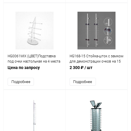
HG0061MIX (ЦВЕТ)Подставка
HG168-15 Стойка-шток с замком
под очки настольная на 4 места
для демонстрации очков на 15
Н=29 см
мест Н=1260 мм
Цена по запросу
2 300 ₽
/ шт
Подробнее
Подробнее