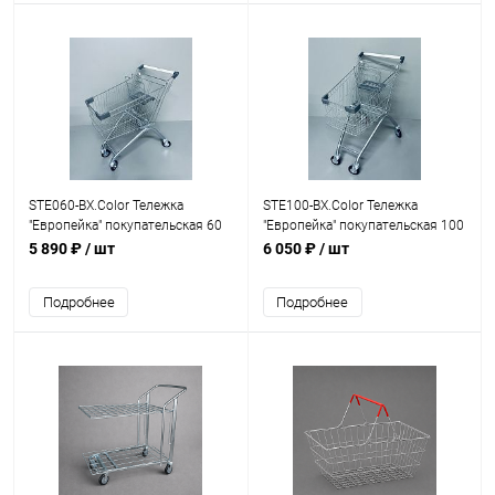
STE060-BX.Color Тележка
STE100-BX.Color Тележка
"Европейка" покупательская 60
"Европейка" покупательская 100
литров, с детским сидением
литров, с детским сидением
5 890 ₽
/ шт
6 050 ₽
/ шт
Подробнее
Подробнее