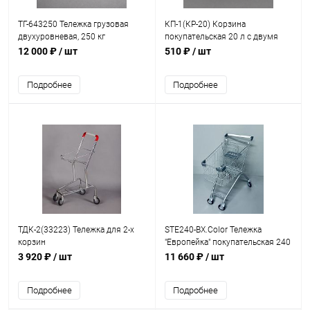
ТГ-643250 Тележка грузовая
КП-1(КР-20) Корзина
двухуровневая, 250 кг
покупательская 20 л с двумя
ручками оцинкованная
12 000 ₽
/ шт
510 ₽
/ шт
Подробнее
Подробнее
ТДК-2(33223) Тележка для 2-х
STE240-BX.Color Тележка
корзин
"Европейка" покупательская 240
литров, с детским сидением
3 920 ₽
/ шт
11 660 ₽
/ шт
Подробнее
Подробнее