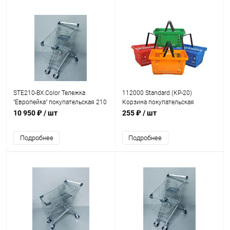
STE210-BX.Color Тележка
112000 Standard (КР-20)
"Европейка" покупательская 210
Корзина покупательская
литров, с детским сидением
стандартная, пластиковая с 2-
10 950 ₽
/ шт
255 ₽
/ шт
мя ручками, 20 литров
Подробнее
Подробнее