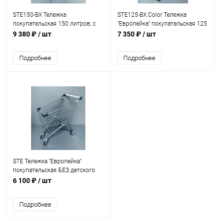
STE150-BX Тележка
STE125-BX.Color Тележка
покупательская 150 литров, с
"Европейка" покупательская 125
детским сидением
литров, с детским сидением
9 380 ₽
/ шт
7 350 ₽
/ шт
Подробнее
Подробнее
STE Тележка "Европейка"
покупательская БЕЗ детского
сидения
6 100 ₽
/ шт
Подробнее