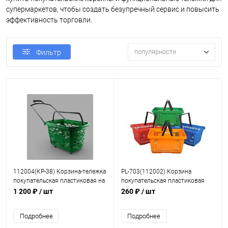
супермаркетов, чтобы создать безупречный сервис и повысить
эффективность торговли.
популярности
Фильтр
112004(КР-38) Корзина-тележка
PL-703(112002) Корзина
покупательская пластиковая на
покупательская пластиковая
колесах, 38 литра
(усиленная) с 2-мя ручками, 20
1 200 ₽
/ шт
260 ₽
/ шт
литра
Подробнее
Подробнее