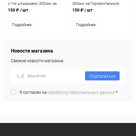
с 7-ю штырьками, 300мм, на
300мм, на Горизонтальную
горизонтальную трубу
трубу
150 ₽
/ шт
150 ₽
/ шт
Подробнее
Подробнее
Новости магазина
Свежие новости магазина
Подписаться
Я согласен на
обработку персональных данных.
*