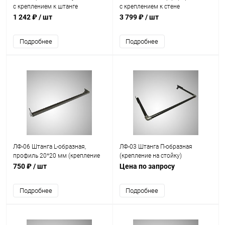
с креплением к штанге
с креплением к стене
1 242 ₽
/ шт
3 799 ₽
/ шт
Подробнее
Подробнее
ЛФ-06 Штанга L-образная,
ЛФ-03 Штанга П-образная
профиль 20*20 мм (крепление
(крепление на стойку)
на стойку)
750 ₽
/ шт
Цена по запросу
Подробнее
Подробнее