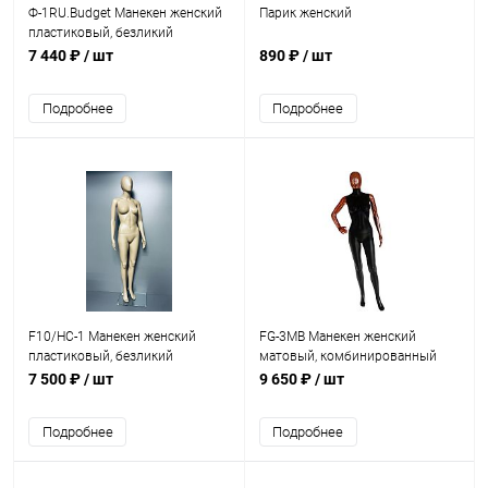
Ф-1RU.Budget Манекен женский
Парик женский
пластиковый, безликий
(бюджетный)
7 440 ₽
/ шт
890 ₽
/ шт
Подробнее
Подробнее
F10/HC-1 Манекен женский
FG-3MB Манекен женский
пластиковый, безликий
матовый, комбинированный
(бюджетный)
7 500 ₽
/ шт
9 650 ₽
/ шт
Подробнее
Подробнее