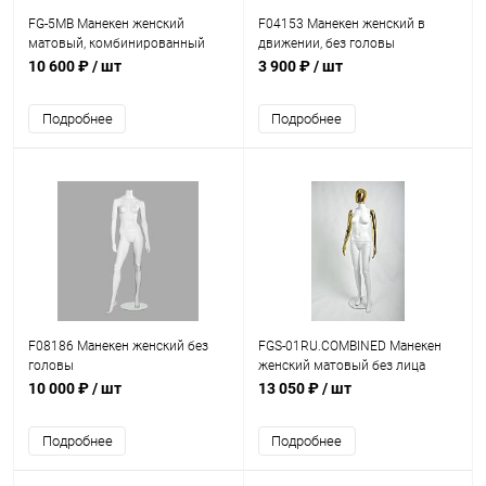
FG-5MB Манекен женский
F04153 Манекен женский в
матовый, комбинированный
движении, без головы
10 600 ₽
/ шт
3 900 ₽
/ шт
Подробнее
Подробнее
F08186 Манекен женский без
FGS-01RU.COMBINED Манекен
головы
женский матовый без лица
(комбинированный)
10 000 ₽
/ шт
13 050 ₽
/ шт
Подробнее
Подробнее