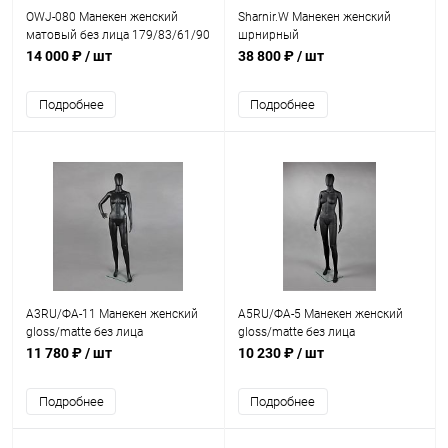
OWJ-080 Манекен женский
Sharnir.W Манекен женский
матовый без лица 179/83/61/90
шрнирный
14 000 ₽
/ шт
38 800 ₽
/ шт
Подробнее
Подробнее
А3RU/ФА-11 Манекен женский
А5RU/ФА-5 Манекен женский
gloss/matte без лица
gloss/matte без лица
175/80/65/85
11 780 ₽
/ шт
10 230 ₽
/ шт
Подробнее
Подробнее