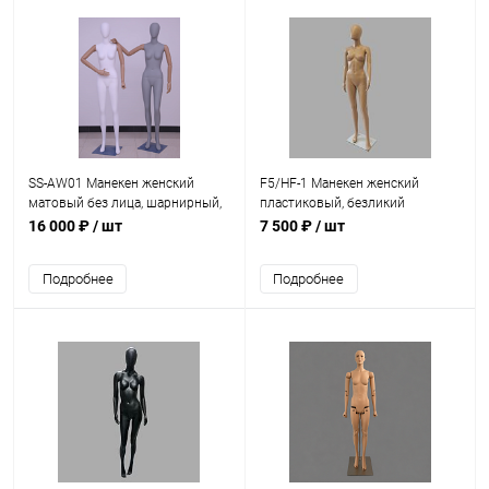
SS-AW01 Манекен женский
F5/HF-1 Манекен женский
матовый без лица, шарнирный,
пластиковый, безликий
ПНД
(бюджетный)
16 000 ₽
/ шт
7 500 ₽
/ шт
Подробнее
Подробнее