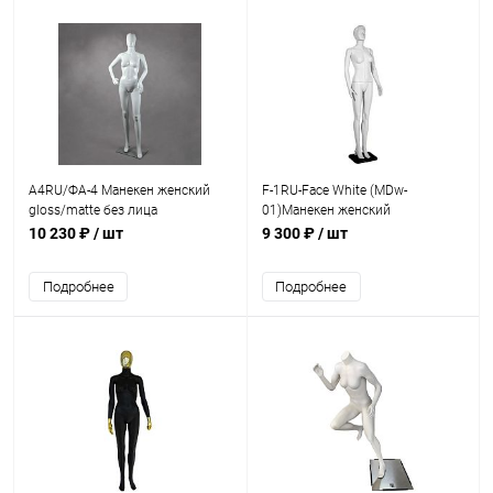
А4RU/ФА-4 Манекен женский
F-1RU-Face White (MDw-
gloss/matte без лица
01)Манекен женский
пластиковый с лицом, рост
10 230 ₽
/ шт
9 300 ₽
/ шт
1780 мм, 82х60х86 см
Подробнее
Подробнее