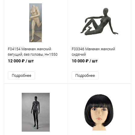
F04154 Манекен женский
F03346 Манекен женский
бегущий, без головы, H=1550
сидячий
мм 90/70/94
12 000 ₽
/ шт
10 000 ₽
/ шт
Подробнее
Подробнее