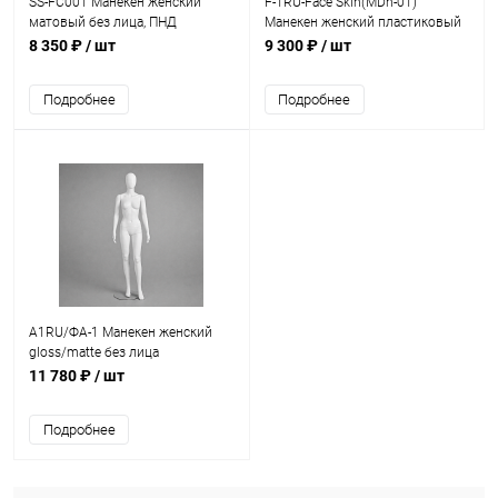
SS-FC001 Манекен женский
F-1RU-Face Skin(MDn-01)
матовый без лица, ПНД
Манекен женский пластиковый
с лицом, рост 1780 мм,
8 350 ₽
/ шт
9 300 ₽
/ шт
82х60х86 см
Подробнее
Подробнее
А1RU/ФА-1 Манекен женский
gloss/matte без лица
11 780 ₽
/ шт
Подробнее