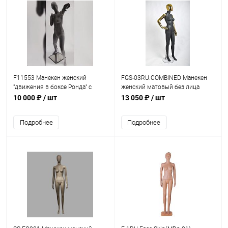
F11553 Манекен женский
FGS-03RU.COMBINED Манекен
"движения в боксе Ронда" с
женский матовый без лица
имитацией лица, стекловолокно
(комбинированный)
10 000 ₽
/ шт
13 050 ₽
/ шт
Подробнее
Подробнее