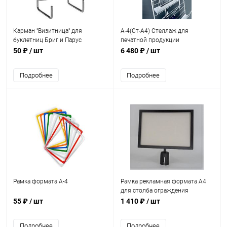
Карман "Визитница" для
А-4(Ст-А4) Стеллаж для
буклетниц Бриг и Парус
печатной продукции
50 ₽
/ шт
6 480 ₽
/ шт
Подробнее
Подробнее
Рамка формата А-4
Рамка рекламная формата А4
для столба ограждения
55 ₽
/ шт
1 410 ₽
/ шт
Подробнее
Подробнее