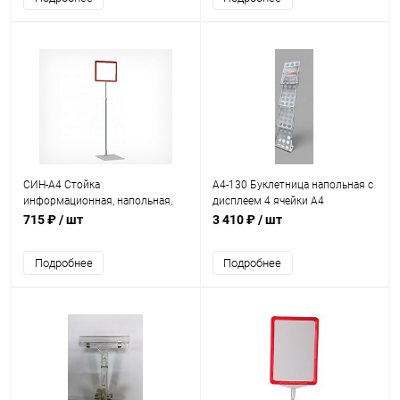
СИН-А4 Стойка
A4-130 Буклетница напольная с
информационная, напольная,
дисплеем 4 ячейки А4
раздвижная, 60-90 см, А4
715 ₽
/ шт
3 410 ₽
/ шт
Подробнее
Подробнее