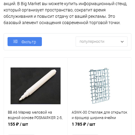
акций. В Big Market вы можете купить информационный стенд,
который организует пространство, сократит время
обслуживания и повысит отдачу от вашей рекламы. Это
базовый элемент оснащения современной торговой точки.
популярности
Фильтр
BB A6 Маркер меловой на
ASWK-30 Стеллаж для открыток
водной основе POSMARKER 2-5,
и брошюр ширина ячейки
цвет белый
130,170 мм ,30 ячеек
155 ₽
/ шт
1 785 ₽
/ шт