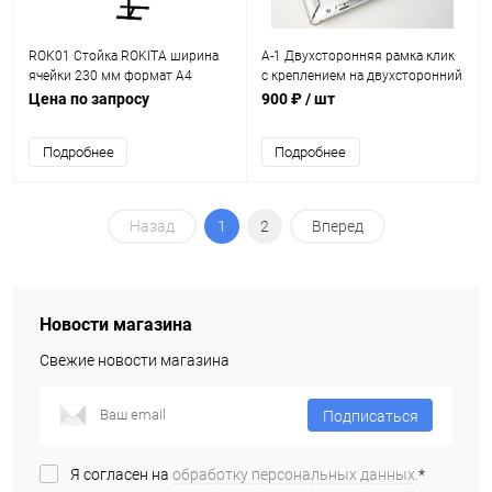
ROK01 Стойка ROKITA ширина
А-1 Двухсторонняя рамка клик
ячейки 230 мм формат А4
с креплением на двухсторонний
скотч
Цена по запросу
900 ₽
/ шт
Подробнее
Подробнее
Назад
1
2
Вперед
Новости магазина
Свежие новости магазина
Подписаться
Я согласен на
обработку персональных данных.
*