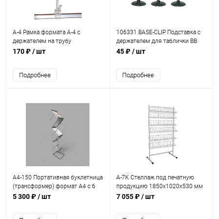
А-4 Рамка формата А-4 с
106331.BASE-CLIP Подставка с
держателем на трубу
держателем для таблички BB
170 ₽
/ шт
45 ₽
/ шт
Подробнее
Подробнее
A4-150 Портативная буклетница
A-7K Стеллаж под печатную
(трансформер) формат A4 с 6
продукцию 1850х1020х530 мм
карманами
5 300 ₽
/ шт
7 055 ₽
/ шт