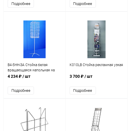
Подробнее
Подробнее
В4-5НН-ЗА Стойка белая
K010LB Стойка рекламная узкая
вращающаяся напольная на
160 мест H=194.5 B=46 L= 44 cm
4 234 ₽
/ шт
3 700 ₽
/ шт
Подробнее
Подробнее