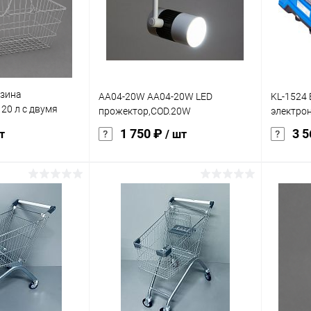
Под заказ
В избранное
Под заказ
В изб
характеристика:
бело-черный
рзина
AA04-20W AA04-20W LED
KL-1524 
20 л с двумя
прожектор,COD.20W
электрон
ованная
1 750 ₽
3 
т
/ шт
корзину
В корзину
ик
К сравнению
Купить в 1 клик
К сравнению
Купит
Под заказ
В избранное
Под заказ
В изб