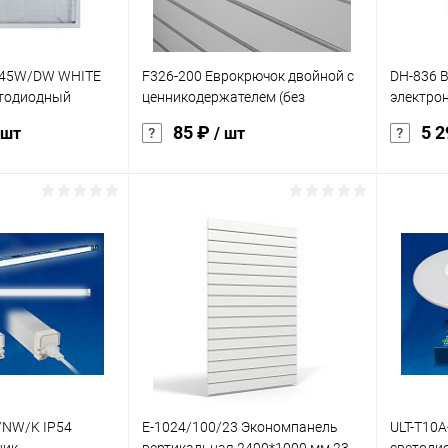
белый
белый
 -45W/DW WHITE
F326-200 Еврокрючок двойной c
DH-836 В
етодиодный
ценникодержателем (без
электро
кармана) 200мм, d.5мм, хром
300 кг
85 ₽
5 
 шт
/ шт
.Дневной
корзину
В корзину
ик
К сравнению
Купить в 1 клик
К сравнению
Купит
Под заказ
В избранное
Под заказ
В изб
/NW/K IP54
E-1024/100/23 Экономпанель
ULT-T10