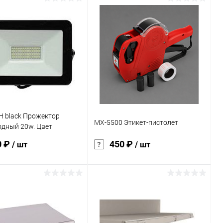
В корзину
В корзину
ь в 1 клик
К сравнению
Купить в 1 клик
К сравнению
ранное
Под заказ
В избранное
Под заказ
истика:
H black Прожектор
MX-5500 Этикет-пистолет
одный 20w. Цвет
я дневной белый
0 ₽
450 ₽
/ шт
/ шт
В корзину
В корзину
ь в 1 клик
К сравнению
Купить в 1 клик
К сравнению