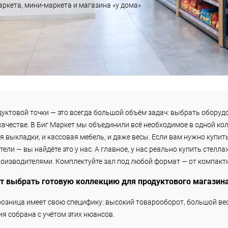
аркета, мини-маркета и магазина «у дома»
уктовой точки — это всегда большой объём задач: выбрать оборуд
 качестве. В Биг Маркет мы объединили всё необходимое в одной ко
я выкладки, и кассовая мебель, и даже весы. Если вам нужно купи
ели — вы найдёте это у нас. А главное, у нас реально купить стелл
оизводителями. Комплектуйте зал под любой формат — от компактн
т выбрать готовую коллекцию для продуктового магазин
озница имеет свою специфику: высокий товарооборот, большой вес 
я собрана с учётом этих нюансов.