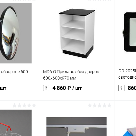
корзину
В корзину
ик
К сравнению
Купить в 1 клик
К сравнению
Купит
Под заказ
В избранное
Под заказ
В изб
характеристика:
характер
черно/белый
белый
GD-2025
 обзорное 600
MD6-O Прилавок без дверок
светоди
600х600х970 мм
свечени
4 860 ₽
86
 шт
/ шт
корзину
В корзину
ик
К сравнению
Купить в 1 клик
К сравнению
Купит