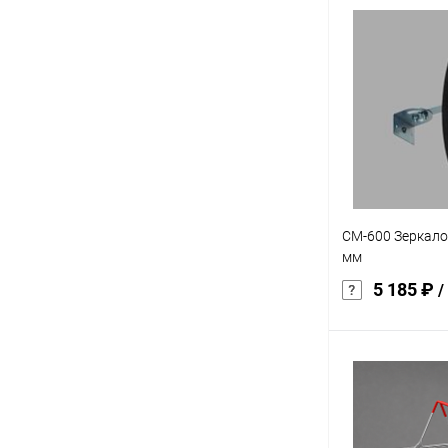
В 
Купить в 1 кл
В избранное
CM-600 Зеркало
мм
5 185 ₽
/
В 
Купить в 1 кл