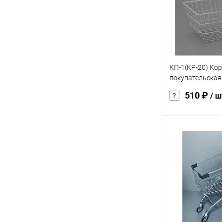
В избранное
характеристика:
круглое
КП-1(КР-20) Ко
покупательская 
ручками оцинк
510 ₽
/ ш
В 
Купить в 1 кл
В избранное