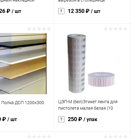
одный накладной
вырезом в столешнице
ite,Теп.свет(3000К)Бел.свет(4000К)
1200*600*1100 ,ЛДСП 16 мм
926 ₽
12 350 ₽
/ шт
/ шт
В корзину
В корзину
ь в 1 клик
К сравнению
Купить в 1 клик
К сравнению
ранное
Под заказ
В избранное
Под заказ
характеристика:
белый/черный шагрень
ЦЭП-М (бел)Этикет лента для
 Полка ДСП 1200х300
пистолета малая белая (10
рулонов, в рулоне 700 шт.)
0 ₽
250 ₽
/ шт
/ упак