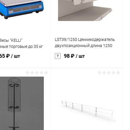
ранное
Под заказ
В избранное
Под заказ
LST39/1250 Ценникодержатель
Весы "KELLI"
двухпозиционный длина 1250
ные торговые до 35 кг
мм
565 ₽
98 ₽
/ шт
/ шт
В корзину
В корзину
ь в 1 клик
К сравнению
Купить в 1 клик
К сравнению
ранное
Под заказ
В избранное
Под заказ
характеристика:
красный