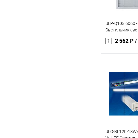
белый
ULP-Q105 6060
Светильник св
потолочный
2 562 ₽
/
универсальный
свет(6500К)
В 
Купить в 1 кл
В избранное
ULO-BL120-18W