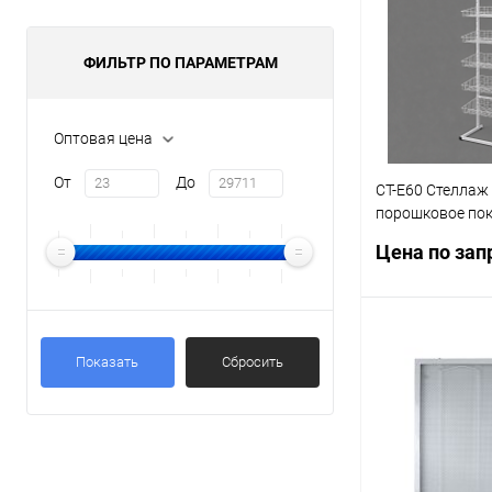
ФИЛЬТР ПО ПАРАМЕТРАМ
Оптовая цена
От
До
СТ-Е60 Стеллаж 
порошковое пок
прямыми корзи
Цена по зап
Запр
Показать
Сбросить
Купить в 1 кл
В избранное
характеристика: