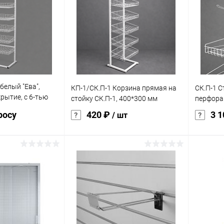
белый "Ева",
КП-1/СК.П-1 Корзина прямая на
СК.П-1 С
рытие, с 6-тью
стойку СК.П-1, 400*300 мм
перфора
нами
росу
420 ₽
3 
/ шт
осить цену
В корзину
ик
Сравнение
Купить в 1 клик
К сравнению
Купит
Под заказ
В избранное
Под заказ
В изб
характеристика:
характер