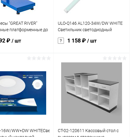
есы "GREAT RIVER"
ULO-Q146 AL120-34W/DW WHITE
нные платформенные до
Светильник светодиодный
накладной.Дневной свет.Корпус
292 ₽
1 158 ₽
/ шт
/ шт
белый
В корзину
В корзину
ь в 1 клик
К сравнению
Купить в 1 клик
К сравнению
ранное
Под заказ
В избранное
Под заказ
A-16W/WW+DW WHITEСветильник
СТ-02-120611 Кассовый стол с