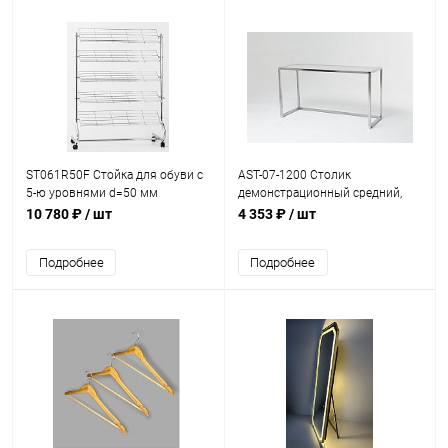
ST061R50F Стойка для обуви с
AST-07-1200 Столик
5-ю уровнями d=50 мм
демонстрационный средний,
столешница ЛДСП
10 780 ₽
/ шт
4 353 ₽
/ шт
Подробнее
Подробнее