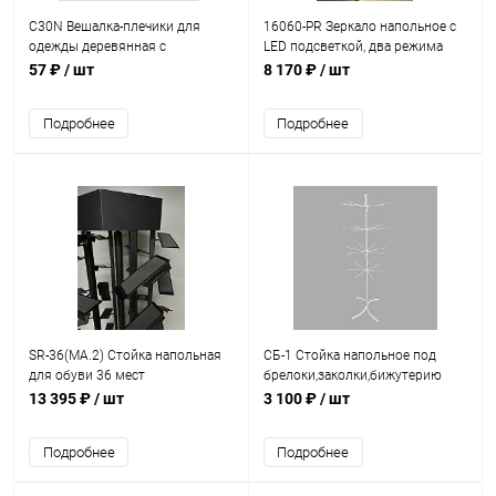
C30N Вешалка-плечики для
16060-PR Зеркало напольное с
одежды деревянная с
LED подсветкой, два режима
перекладиной (светлое дерево)
освещения, восьмиугольная
57 ₽
/ шт
8 170 ₽
/ шт
форма, 1600*600 мм
Подробнее
Подробнее
SR-36(MA.2) Стойка напольная
СБ-1 Стойка напольное под
для обуви 36 мест
брелоки,заколки,бижутерию
13 395 ₽
/ шт
3 100 ₽
/ шт
Подробнее
Подробнее