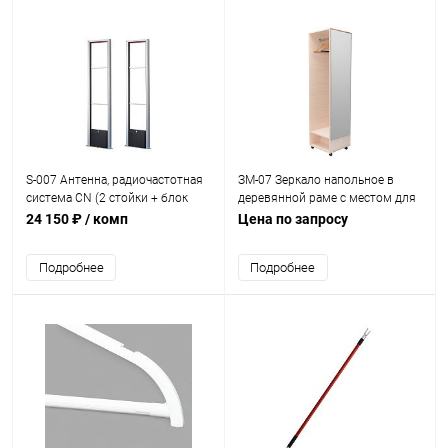
S-007 Антенна, радиочастотная
ЗМ-07 Зеркало напольное в
система CN (2 стойки + блок
деревянной раме с местом для
питания)
одежды 186х48х48 см (полотно
24 150 ₽
/ комп
Цена по запросу
45х160см)
Подробнее
Подробнее