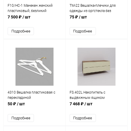
F10/HC-1 Манекен женский
TM-22 Вешалка-плечики для
пластиковый, безликий
одежды из оргстекла без
(бюджетный)
перекладины L-385 мм
7 500 ₽
/ шт
75 ₽
/ шт
Подробнее
Подробнее
4310 Вешалка пластиковая с
FS.402L Накопитель с
перекладиной
выдвижным ящиком
1168x450x400мм L
50 ₽
/ шт
7 468 ₽
/ шт
двухъярусный
Подробнее
Подробнее