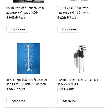
ЗМ-04 Зеркало напольное в
PTL-116Н-406090 Стол-
деревянной раме МДФ
пирамида Н1160, полки
505*1480 мм
400х400, 600х600, 900х900,
2 945 ₽
/ шт
6 820 ₽
/ шт
ЛДСП 16 мм
Подробнее
Подробнее
ШР-Ш3-5(П-105) Стойка белая
Набор-1 Набор шестигранных
под вязаные шапки 5 ярусов
ключей XINGTAI
"Гвоздика" на 105 мест Н=180
3 565 ₽
/ шт
651 ₽
/ шт
cm
Подробнее
Подробнее