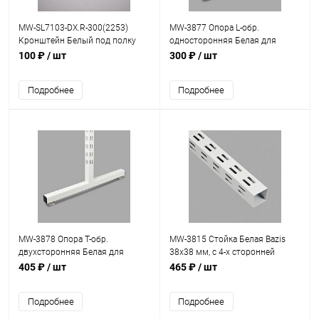
MW-SL7103-DX.R-300(2253)
MW-3877 Опора L-обр.
Кронштейн Белый под полку
односторонняя Белая для
правый с двойным зацепом
стойки Bazis 38х38 мм
100 ₽
/ шт
300 ₽
/ шт
L=300 мм
Подробнее
Подробнее
MW-3878 Опора Т-обр.
MW-3815 Стойка Белая Bazis
двухсторонняя Белая для
38х38 мм, с 4-х сторонней
стойки Bazis 38х38 мм
перфорацией H=1500 mm
405 ₽
/ шт
465 ₽
/ шт
Подробнее
Подробнее