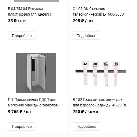
В-04/SM-04 Вешалка
С-103-ОК Съемник
пластиковая глянцевая с
телескопический L-1600-3000
перекладиной L-425 мм
мм
35 ₽
/ шт
295 ₽
/ шт
Подробнее
Подробнее
П-1 Примерочная ЛДСП для
В-152 Разделитель размеров
магазина одежды с зеркалом
для взрослой одежды 40-60 (в
2000х900х900
комплекте 11 шт.)
9 765 ₽
/ шт
750 ₽
/ комп
Подробнее
Подробнее