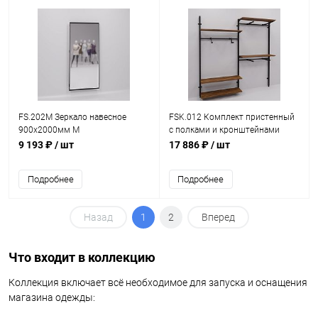
FS.202M Зеркало навесное
FSK.012 Комплект пристенный
900х2000мм М
с полками и кронштейнами
2558х501х2413мм
9 193 ₽
/ шт
17 886 ₽
/ шт
Подробнее
Подробнее
Назад
1
2
Вперед
Что входит в коллекцию
Коллекция включает всё необходимое для запуска и оснащения
магазина одежды: