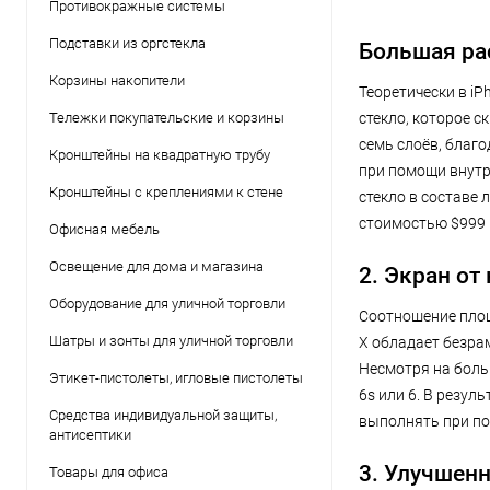
Противокражные системы
Подставки из оргстекла
Большая ра
Корзины накопители
Теоретически в iP
Тележки покупательские и корзины
стекло, которое с
семь слоёв, благ
Кронштейны на квадратную трубу
при помощи внутр
Кронштейны с креплениями к стене
стекло в составе
стоимостью $999 н
Офисная мебель
Освещение для дома и магазина
2. Экран от
Оборудование для уличной торговли
Соотношение площ
Шатры и зонты для уличной торговли
X обладает безрам
Несмотря на боль
Этикет-пистолеты, игловые пистолеты
6s или 6. В резул
Средства индивидуальной защиты,
выполнять при п
антисептики
3. Улучшен
Товары для офиса