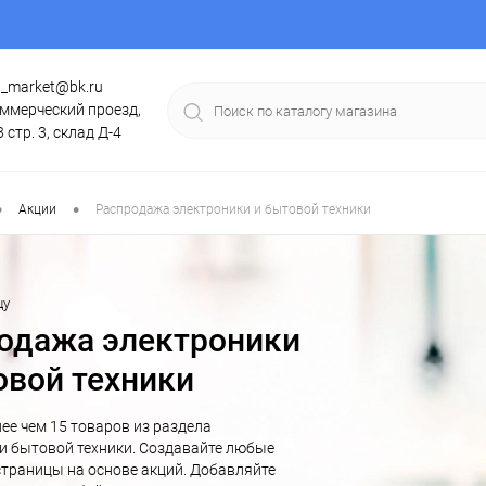
g_market@bk.ru
ммерческий проезд,
3 стр. 3, склад Д-4
•
•
Акции
Распродажа электроники и бытовой техники
цу
одажа электроники
овой техники
лее чем 15 товаров из раздела
и бытовой техники. Создавайте любые
траницы на основе акций. Добавляйте