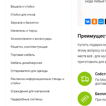
сюда любые т
полноценный 
Вешала и стойки
вообще не до
Стойки для очков
будет выгляд
Зеркала и банкетки
Манекены и торсы
Преимущест
Экономпанели и аксессуары
Купить подарки м
Решетки, комплектующие
этому вопросу со
Торговая мебель
месте всё - для м
приготовили для 
Мебель дизайнерская
Отпариватели для одежды
Собст
Рекламно-информационные стенды и
По Мос
стойки
достав
Ограждения для магазинов
Беспл
Гардеробные системы
При по