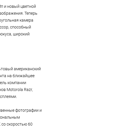
Мп и новый цветной
зображения. Теперь
коугольная камера
ессор, способный
фокуса, широкий
льтовый американский
анта на ближайшее
тель компании
в Motorola Razr,
исплеями.
ственные фотографии и
циональным
 со скоростью 60