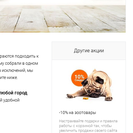
Другие акции
араются подходить к
ому собрали в одном
ез исключений, мы
ите ниже.
любой город
й удобной
-10% на зоотовары
Настраивайте подарки и правила
работы с корзиной так, чтобы
увеличить продажи своего сайта