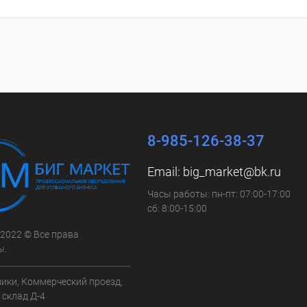
8-985-126-38-37
Email:
big_market@bk.ru
Часы работы: пн-пт: 07:00-17:00
сб: 8:00-15:00
 2022 © Все права
ы.
ники, Коммерческий проезд,
3, склад Д-4