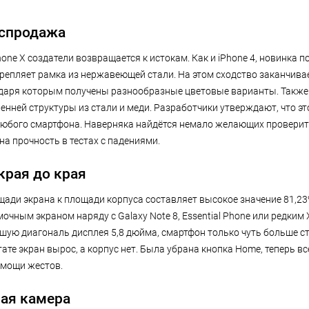
спродажа
hone X создатели возвращается к истокам. Как и iPhone 4, новинка 
крепляет рамка из нержавеющей стали. На этом сходство заканчива
одаря которым получены разнообразные цветовые варианты. Также
енней структуры из стали и меди. Разработчики утверждают, что эт
 любого смартфона. Наверняка найдётся немало желающих проверит
а прочность в тестах с падениями.
 края до края
ади экрана к площади корпуса составляет высокое значение 81,23%
очным экраном наряду с Galaxy Note 8, Essential Phone или редким X
шую диагональ дисплея 5,8 дюйма, смартфон только чуть больше ста
ьтате экран вырос, а корпус нет. Была убрана кнопка Home, теперь 
омощи жестов.
ная камера