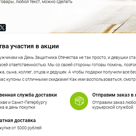
овары, любой текст, можно сделать
баннер, сделать обычную картинку или
бавлять фотографию, в любом случае это
еть отлично.
ва участия в акции
ужчинам на День Защитника Отечества не так просто, и девушки ст
 всей ответственностью. Мы со своей стороны готовы помочь, поэт
ужа, сына, коллег, отцов и дедушек. А чтобы подарки получили все б
вас купоны с отличными скидками! Как ими воспользоваться, смотр
венная служба доставки
Отправим заказ в 
кве и Санкт-Петербургу
Отправим заказ любо
ка в день покупки
курьерской службой
атная доставка
купке от 5000 рублей