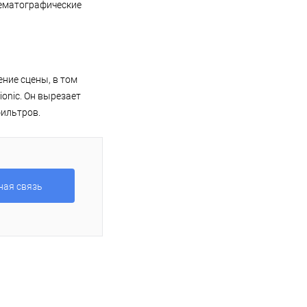
нематографические
ение сцены, в том
ionic. Он вырезает
фильтров.
ная связь