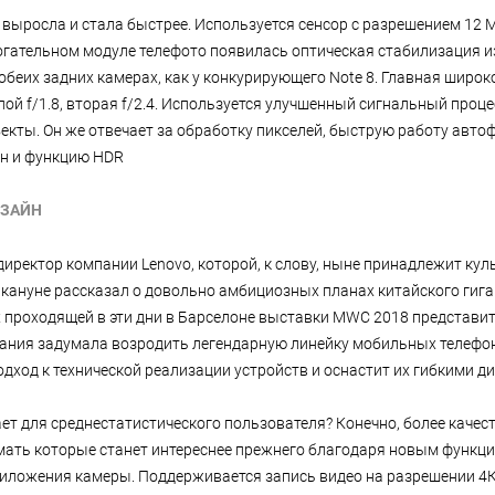
X выросла и стала быстрее. Используется сенсор с разрешением 12 
огательном модуле телефото появилась оптическая стабилизация и
 обеих задних камерах, как у конкурирующего Note 8. Главная широ
ой f/1.8, вторая f/2.4. Используется улучшенный сигнальный проц
екты. Он же отвечает за обработку пикселей, быструю работу авто
н и функцию HDR
ЗАЙН
иректор компании Lenovo, которой, к слову, ныне принадлежит ку
накануне рассказал о довольно амбициозных планах китайского гиг
х проходящей в эти дни в Барселоне выставки MWC 2018 представи
пания задумала возродить легендарную линейку мобильных телефоно
дход к технической реализации устройств и оснастит их гибкими д
чает для среднестатистического пользователя? Конечно, более каче
мать которые станет интереснее прежнего благодаря новым функ
ложения камеры. Поддерживается запись видео на разрешении 4К