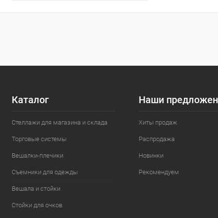
атмосферы, которая
привлекает покупателей и
побуждает их к покупкам.
Каталог
Наши предложен
Стеллажи для магазина и склада
Хиты продаж
Торговые системы
Распродажа
Вешалки-плечики
Новинки
Съемники для одежды
Рекомендуем
Вешала и стойки
Стойки для очков