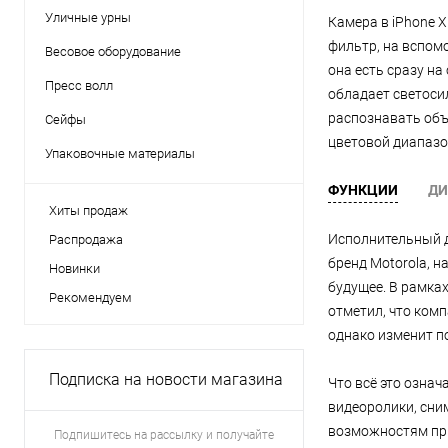
Уличные урны
Камера в iPhone 
фильтр, на вспом
Весовое оборудование
она есть сразу на
Пресс волл
обладает светосил
распознавать объ
Сейфы
цветовой диапазо
Упаковочные материалы
ФУНКЦИИ
ДИ
Хиты продаж
Исполнительный д
Распродажа
бренд Motorola, 
Новинки
будущее. В рамка
Рекомендуем
отметил, что ком
однако изменит по
Подписка на новости магазина
Что всё это озна
видеоролики, сни
возможностям при
Подпишитесь на рассылку и получайте