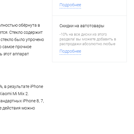
и зарабатывать больше денег
Подробнее
полностью обёрнута в
Скидки на автотовары
ется. Стекло содержит
-10% на все диски из этого
раздела! вы можете добавить в
 стекло было упрочено
распродажи абсолютно любые
о самое прочное
товары тем самым создав
Подробнее
посадочные страницы
ь этот аппарат
, в результате iPhone
iaomi Mi Mix 2.
ндартных iPhone 8, 7,
все действия можно