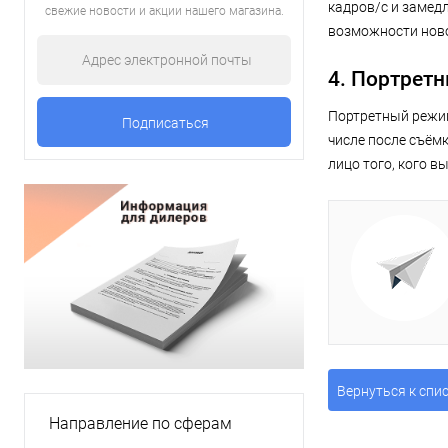
кадров/с и замед
свежие новости и акции нашего магазина.
возможности новог
4. Портрет
Портретный режим 
числе после съёмк
лицо того, кого в
Вернуться к спи
Направление по сферам