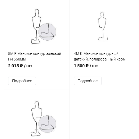
5M-F Манекен контур женский
4М-К Манекен контурный
H-1650мм
детский, полированный хром,
Н=1280 мм
2 015 ₽
/ шт
1 500 ₽
/ шт
Подробнее
Подробнее