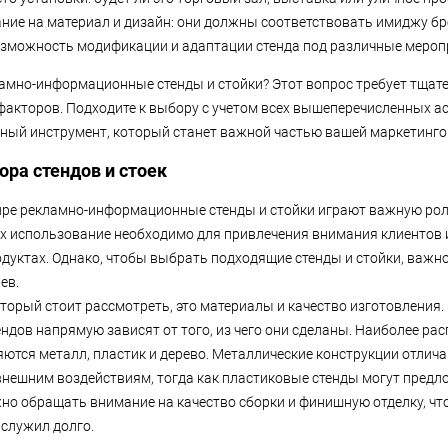
ние на материал и дизайн: они должны соответствовать имиджу бр
зможность модификации и адаптации стенда под различные мероп
амно-информационные стенды и стойки? Этот вопрос требует тщате
факторов. Подходите к выбору с учетом всех вышеперечисленных ас
ный инструмент, который станет важной частью вашей маркетингов
ора стендов и стоек
ре рекламно-информационные стенды и стойки играют важную ро
 Их использование необходимо для привлечения внимания клиентов
дуктах. Однако, чтобы выбрать подходящие стенды и стойки, важн
ев.
оторый стоит рассмотреть, это материалы и качество изготовления.
ендов напрямую зависят от того, из чего они сделаны. Наиболее р
ются металл, пластик и дерево. Металлические конструкции отлич
внешним воздействиям, тогда как пластиковые стенды могут предл
но обращать внимание на качество сборки и финишную отделку, чт
 служил долго.