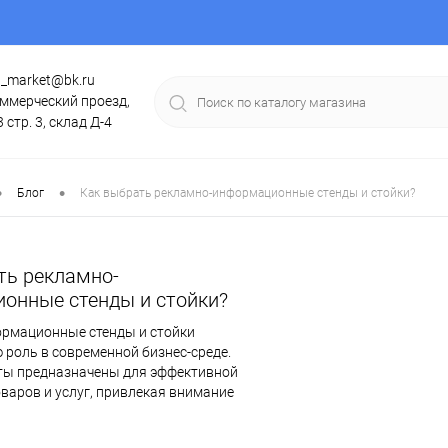
g_market@bk.ru
ммерческий проезд,
3 стр. 3, склад Д-4
•
•
Блог
Как выбрать рекламно-информационные стенды и стойки?
ть рекламно-
онные стенды и стойки?
рмационные стенды и стойки
 роль в современной бизнес-среде.
ты предназначены для эффективной
варов и услуг, привлекая внимание
вышая уровень продаж.