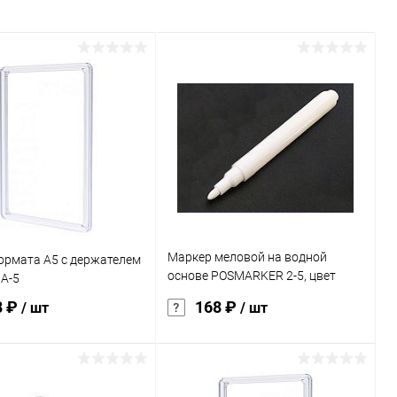
Маркер меловой на водной
ормата А5 с держателем
основе POSMARKER 2-5, цвет
 А-5
белый BB A6
8 ₽
168 ₽
/ шт
/ шт
В корзину
В корзину