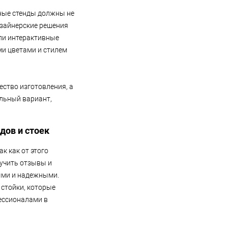
ные стенды должны не
изайнерские решения
или интерактивные
ми цветами и стилем
ество изготовления, а
альный вариант,
дов и стоек
к как от этого
зучить отзывы и
ыми и надежными.
 стойки, которые
фессионалами в