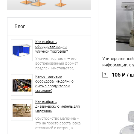
Купить в 1 кл
В избранное
Блог
Как выбрать
оборудование для
уличной торговли?
Универсальный
Уличная торговля — это
востребованный формат
информации, с
предпринимательства,
который привлекает
105 ₽
/ ш
Какое торговое
доступностью и
оборудование должно
мобильностью.
быть в продуктовом
магазине?
В 
Как выбрать
дизайнерскую мебель для
магазина?
Купить в 1 кл
Обустройство магазина –
это не просто расстановка
В избранное
стеллажей и витрин, а
создание уникальной