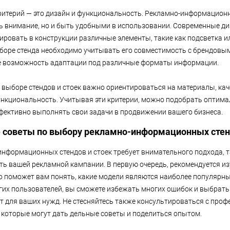
итерий — это дизайн и функциональность. Рекламно-информацион
ь внимание, но и быть удобными в использовании. Современные д
ировать в конструкции различные элементы, такие как подсветка 
боре стенда необходимо учитывать его совместимость с брендовы
е возможность адаптации под различные форматы информации.
 выборе стендов и стоек важно ориентироваться на материалы, кач
ункциональность. Учитывая эти критерии, можно подобрать оптим
фективно выполнять свои задачи в продвижении вашего бизнеса.
 советы п
о выбору рекламно-информационных стен
нформационных стендов и стоек требует внимательного подхода, та
ть вашей рекламной кампании. В первую очередь, рекомендуется и
о поможет вам понять, какие модели являются наиболее популярн
гих пользователей, вы сможете избежать многих ошибок и выбрать
т для ваших нужд. Не стесняйтесь также консультироваться с про
 которые могут дать дельные советы и поделиться опытом.