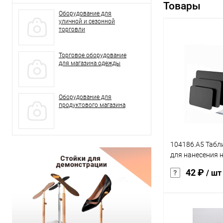
Товары
Оборудование для
уличной и сезонной
торговли
Торговое оборудование
для магазина одежды
Оборудование для
продуктового магазина
104186.A5 Табл
для нанесения 
меловым марке
42 ₽
/ шт
104186.A5
В 