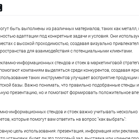
огут быть выполнены из различных материалов, таких как металл, 
остью адаптации под конкретные задачи и условия. Они использую
 местах с высокой проходимостью, создавая визуально привлекате
ространства для взаимодействия с потенциальными клиентами.
кламно-информационных стендов и стоек в маркетинговой стратег
 помогают компаниям выделяться среди конкурентов, создавая яр
спользование таких инструментов улучшает восприятие продукции 
тской базы. Важно понимать, что правильно подобранные стенды и 
ную презентацию, но и помогают формировать положительное впе
мно-информационных стендов и стоек важно учитывать несколько
етов, которые помогут вам ответить на вопрос "как выбрать":
овную цель использования: презентация, информация или реклама.
то установки: будет ли это торговый зал, выставка или уличное пр