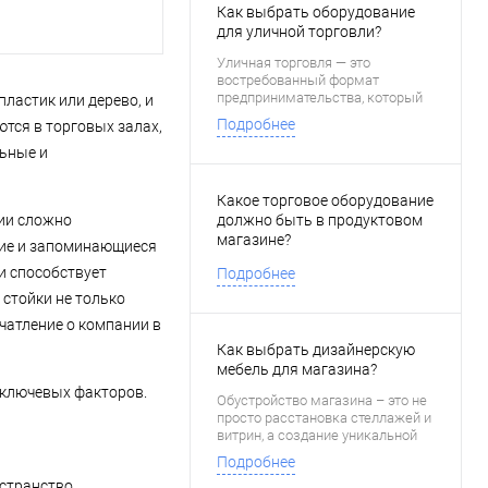
Как выбрать оборудование
для уличной торговли?
Уличная торговля — это
востребованный формат
предпринимательства, который
пластик или дерево, и
привлекает доступностью и
Подробнее
тся в торговых залах,
мобильностью.
льные и
Какое торговое оборудование
ии сложно
должно быть в продуктовом
магазине?
кие и запоминающиеся
и способствует
Подробнее
стойки не только
чатление о компании в
Как выбрать дизайнерскую
мебель для магазина?
 ключевых факторов.
Обустройство магазина – это не
просто расстановка стеллажей и
витрин, а создание уникальной
атмосферы, которая привлекает
Подробнее
покупателей и побуждает их к
остранство.
покупкам.