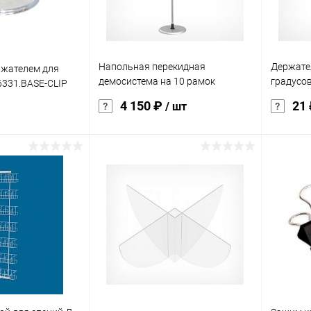
Напольная перекидная
Держате
ржателем для
демосистема на 10 рамок
градусо
6331.BASE-CLIP
DATALINE-F А4
75(А6-А2
4 150 ₽
21
/ шт
корзину
В корзину
ик
Сравнение
Купить в 1 клик
Сравнение
Купит
Под заказ
В избранное
В наличии
В изб
характер
прозра