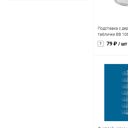
атмосферы, которая
привлекает покупателей и
побуждает их к покупкам.
Подставка с де
таблички BB 10
79 ₽
/ шт
В 
Купить в 1 кл
В избранное
характеристика:
прозрачный