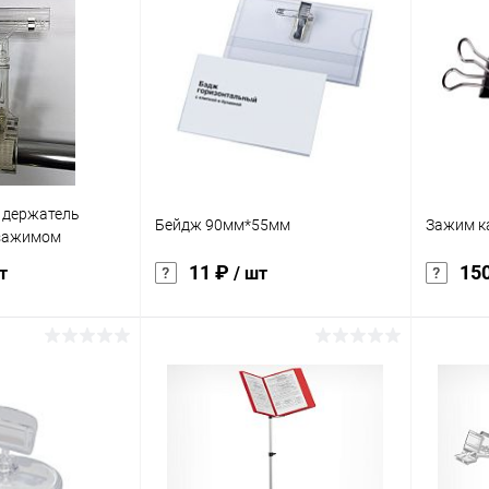
ик
Сравнение
Купить в 1 клик
Сравнение
Купит
В наличии
В избранное
Под заказ
В изб
характер
прозра
 держатель
Бейдж 90мм*55мм
Зажим к
 зажимом
11 ₽
15
т
/ шт
корзину
В корзину
ик
Сравнение
Купить в 1 клик
Сравнение
Купит
В наличии
В избранное
В наличии
В изб