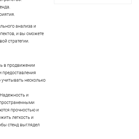
енда.
риятия.
льного анализа и
пектов, и вы сможете
ой стратегии.
ль в продвижении
 и предоставления
о учитывать несколько
 Надежность и
аспространенными
аются прочностью и
ожить легкость и
обы стенд выглядел