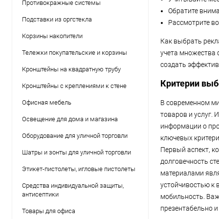
Противокражные системы
Обратите внима
Подставки из оргстекла
Рассмотрите во
Корзины накопители
Как выбрать рекл
Тележки покупательские и корзины
учета множества 
создать эффектив
Кронштейны на квадратную трубу
Критерии выб
Кронштейны с креплениями к стене
Офисная мебель
В современном ми
товаров и услуг.
Освещение для дома и магазина
информации о про
Оборудование для уличной торговли
ключевых критери
Первый аспект, к
Шатры и зонты для уличной торговли
долговечность ст
Этикет-пистолеты, игловые пистолеты
материалами явля
устойчивостью к 
Средства индивидуальной защиты,
антисептики
мобильность. Важ
презентабельно и
Товары для офиса