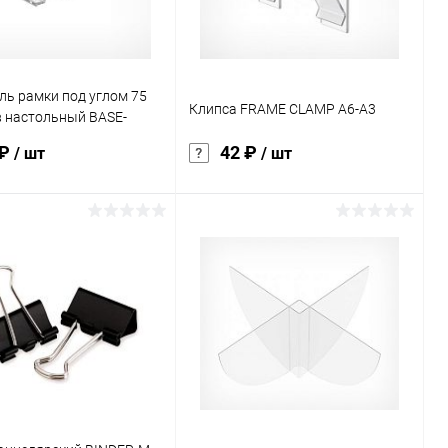
характеристика:
прозрачный
ль рамки под углом 75
Клипса FRAME CLAMP A6-A3
в настольный BASE-
)
 ₽
42 ₽
/ шт
/ шт
В корзину
В корзину
ь в 1 клик
Сравнение
Купить в 1 клик
Сравнение
ранное
Под заказ
В избранное
Под заказ
истика:
чный