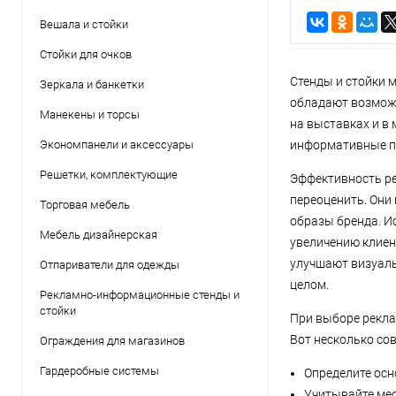
Вешала и стойки
Стойки для очков
Стенды и стойки м
Зеркала и банкетки
обладают возможн
Манекены и торсы
на выставках и в
Экономпанели и аксессуары
информативные п
Решетки, комплектующие
Эффективность ре
переоценить. Они
Торговая мебель
образы бренда. И
Мебель дизайнерская
увеличению клиен
улучшают визуаль
Отпариватели для одежды
целом.
Рекламно-информационные стенды и
стойки
При выборе рекла
Вот несколько сов
Ограждения для магазинов
Гардеробные системы
Определите осн
Учитывайте мес