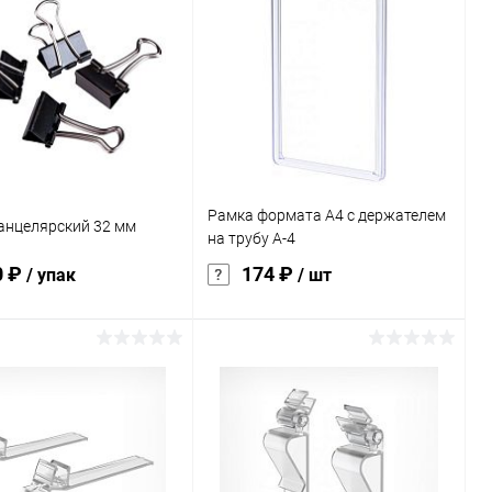
ь в 1 клик
Сравнение
Купить в 1 клик
Сравнение
ранное
Под заказ
В избранное
В наличии
истика:
чный
Рамка формата А4 с держателем
анцелярский 32 мм
на трубу А-4
0 ₽
174 ₽
/ упак
/ шт
В корзину
В корзину
ь в 1 клик
Сравнение
Купить в 1 клик
Сравнение
ранное
Под заказ
В избранное
В наличии