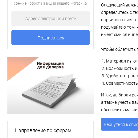
свежие новости и акции нашего магазина.
Следующий важный
определитесь с те
варьироваться в 
подумайте о том, 
имеет смысл инве
Чтобы облегчить 
Материал изгот
Возможность и
Удобство транс
Совместимость
Итак, выбирая ре
а также учесть в
обеспечить макси
Вернуться к спи
Направление по сферам